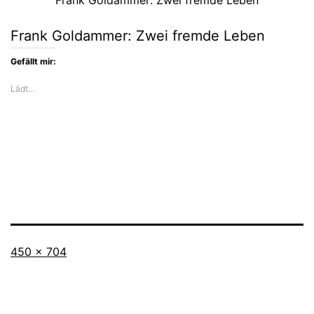
Frank Goldammer: Zwei fremde Leben
Frank Goldammer: Zwei fremde Leben
Gefällt mir:
Lädt…
Originalgröße
450 × 704