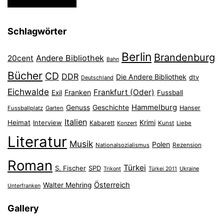
Schlagwörter
Berlin
Brandenburg
Andere Bibliothek
20cent
Bahn
Bücher
CD
DDR
Die Andere Bibliothek
dtv
Deutschland
Eichwalde
Frankfurt (Oder)
Franken
Exil
Fussball
Hammelburg
Genuss
Geschichte
Hanser
Fussballplatz
Garten
Italien
Heimat
Interview
Krimi
Kabarett
Konzert
Kunst
Liebe
Literatur
Musik
Polen
Nationalsozialismus
Rezension
Roman
Türkei
S. Fischer
SPD
Ukraine
Trikont
Türkei 2011
Österreich
Walter Mehring
Unterfranken
Gallery