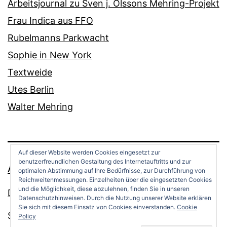
Arbeitsjournal zu Sven j. Olssons Mehring-Projekt
Frau Indica aus FFO
Rubelmanns Parkwacht
Sophie in New York
Textweide
Utes Berlin
Walter Mehring
Auf dieser Website werden Cookies eingesetzt zur
benutzerfreundlichen Gestaltung des Internetauftritts und zur
ANDREAS OPPERMANN
optimalen Abstimmung auf Ihre Bedürfnisse, zur Durchführung von
Reichweitenmessungen. Einzelheiten über die eingesetzten Cookies
und die Möglichkeit, diese abzulehnen, finden Sie in unseren
Datenschutz
Datenschutzhinweisen. Durch die Nutzung unserer Website erklären
Sie sich mit diesem Einsatz von Cookies einverstanden.
Cookie
Stolz präsentiert von
WordPress
.
Policy