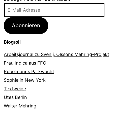
E-
Mail-
Adresse
Abonnieren
Blogroll
Arbeitsjournal zu Sven j. Olssons Mehring-Projekt
Frau Indica aus FFO
Rubelmanns Parkwacht
Sophie in New York
Textweide
Utes Berlin
Walter Mehring