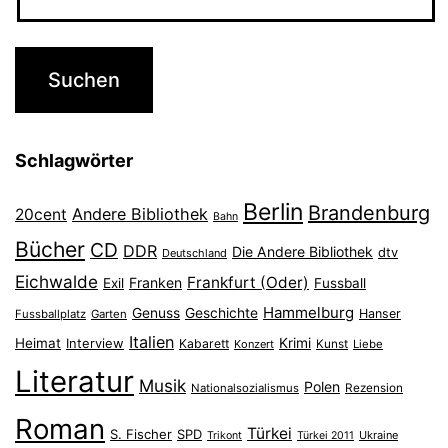
Schlagwörter
Berlin
Brandenburg
Andere Bibliothek
20cent
Bahn
Bücher
CD
DDR
Die Andere Bibliothek
dtv
Deutschland
Eichwalde
Frankfurt (Oder)
Franken
Exil
Fussball
Hammelburg
Genuss
Geschichte
Hanser
Fussballplatz
Garten
Italien
Heimat
Interview
Krimi
Kabarett
Konzert
Kunst
Liebe
Literatur
Musik
Polen
Nationalsozialismus
Rezension
Roman
Türkei
S. Fischer
SPD
Ukraine
Trikont
Türkei 2011