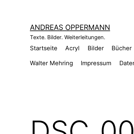
Zum
Inhalt
springen
ANDREAS OPPERMANN
Texte. Bilder. Weiterleitungen.
Startseite
Acryl
Bilder
Bücher
Walter Mehring
Impressum
Date
DSC_0