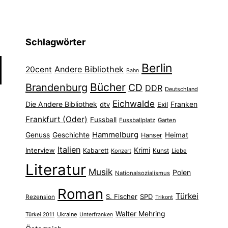
Schlagwörter
Berlin
Andere Bibliothek
20cent
Bahn
Bücher
Brandenburg
CD
DDR
Deutschland
Eichwalde
Die Andere Bibliothek
Franken
dtv
Exil
Frankfurt (Oder)
Fussball
Fussballplatz
Garten
Hammelburg
Genuss
Geschichte
Heimat
Hanser
Italien
Interview
Krimi
Kabarett
Konzert
Kunst
Liebe
Literatur
Musik
Polen
Nationalsozialismus
Roman
Türkei
S. Fischer
SPD
Rezension
Trikont
Walter Mehring
Ukraine
Türkei 2011
Unterfranken