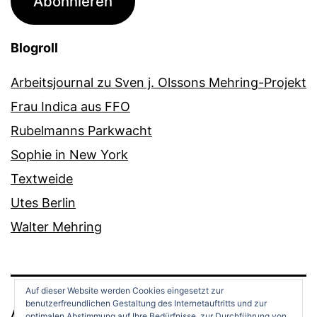
Abonnieren
Blogroll
Arbeitsjournal zu Sven j. Olssons Mehring-Projekt
Frau Indica aus FFO
Rubelmanns Parkwacht
Sophie in New York
Textweide
Utes Berlin
Walter Mehring
Auf dieser Website werden Cookies eingesetzt zur
benutzerfreundlichen Gestaltung des Internetauftritts und zur
ANDREAS OPPERMANN
optimalen Abstimmung auf Ihre Bedürfnisse, zur Durchführung von