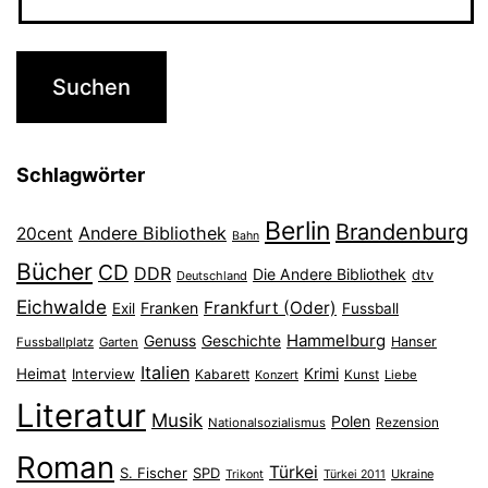
Schlagwörter
Berlin
Brandenburg
Andere Bibliothek
20cent
Bahn
Bücher
CD
DDR
Die Andere Bibliothek
dtv
Deutschland
Eichwalde
Frankfurt (Oder)
Franken
Exil
Fussball
Hammelburg
Genuss
Geschichte
Hanser
Fussballplatz
Garten
Italien
Heimat
Interview
Krimi
Kabarett
Konzert
Kunst
Liebe
Literatur
Musik
Polen
Nationalsozialismus
Rezension
Roman
Türkei
S. Fischer
SPD
Ukraine
Trikont
Türkei 2011