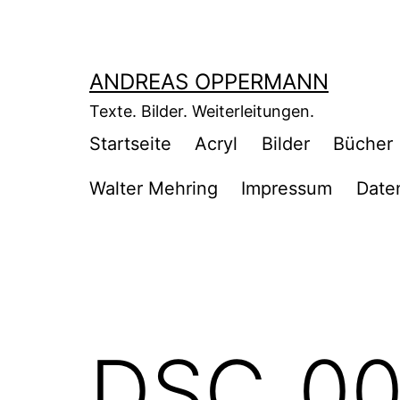
Zum
Inhalt
springen
ANDREAS OPPERMANN
Texte. Bilder. Weiterleitungen.
Startseite
Acryl
Bilder
Bücher
Walter Mehring
Impressum
Date
DSC_0