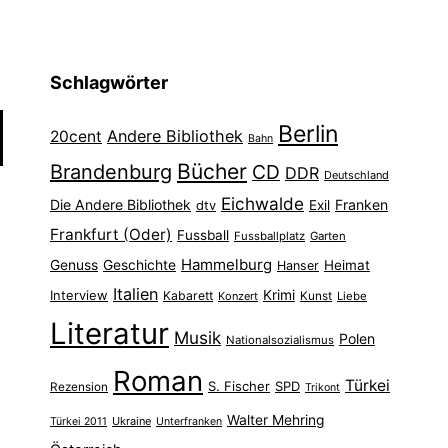
Schlagwörter
Berlin
Andere Bibliothek
20cent
Bahn
Bücher
Brandenburg
CD
DDR
Deutschland
Eichwalde
Die Andere Bibliothek
Franken
dtv
Exil
Frankfurt (Oder)
Fussball
Fussballplatz
Garten
Hammelburg
Genuss
Geschichte
Heimat
Hanser
Italien
Interview
Krimi
Kabarett
Konzert
Kunst
Liebe
Literatur
Musik
Polen
Nationalsozialismus
Roman
Türkei
S. Fischer
SPD
Rezension
Trikont
Walter Mehring
Ukraine
Türkei 2011
Unterfranken