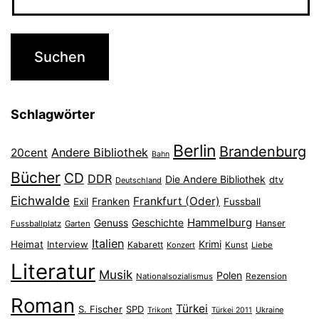
Schlagwörter
Berlin
Brandenburg
Andere Bibliothek
20cent
Bahn
Bücher
CD
DDR
Die Andere Bibliothek
dtv
Deutschland
Eichwalde
Frankfurt (Oder)
Franken
Exil
Fussball
Hammelburg
Genuss
Geschichte
Hanser
Fussballplatz
Garten
Italien
Heimat
Interview
Krimi
Kabarett
Konzert
Kunst
Liebe
Literatur
Musik
Polen
Nationalsozialismus
Rezension
Roman
Türkei
S. Fischer
SPD
Ukraine
Trikont
Türkei 2011