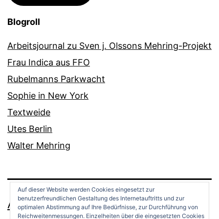
Blogroll
Arbeitsjournal zu Sven j. Olssons Mehring-Projekt
Frau Indica aus FFO
Rubelmanns Parkwacht
Sophie in New York
Textweide
Utes Berlin
Walter Mehring
Auf dieser Website werden Cookies eingesetzt zur
benutzerfreundlichen Gestaltung des Internetauftritts und zur
ANDREAS OPPERMANN
optimalen Abstimmung auf Ihre Bedürfnisse, zur Durchführung von
Reichweitenmessungen. Einzelheiten über die eingesetzten Cookies