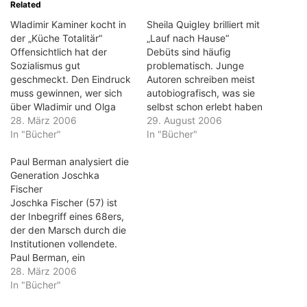
Related
Wladimir Kaminer kocht in
Sheila Quigley brilliert mit
der „Küche Totalitär“
„Lauf nach Hause“
Offensichtlich hat der
Debüts sind häufig
Sozialismus gut
problematisch. Junge
geschmeckt. Den Eindruck
Autoren schreiben meist
muss gewinnen, wer sich
autobiografisch, was sie
über Wladimir und Olga
selbst schon erlebt haben
Kaminers Rezepte aus
28. März 2006
– und oft ist das nicht viel.
29. August 2006
"Küche totalitär - Das
In "Bücher"
Anders bei Sheila Quigley.
In "Bücher"
Kochbuch des Sozialismus"
"Lauf nach Hause" ist ein
hermacht. Die kulinarische
Paul Berman analysiert die
ungewöhnlicher Thriller,
Reise durch die Ex-
Generation Joschka
der von Quigleys Biografie
Sowjetrepubliken ist deftig.
Fischer
profitiert, ohne zu
Wladimir Kaminers
Joschka Fischer (57) ist
dominieren. Heldin Kerry ist
passende Erzählungen aus
der Inbegriff eines 68ers,
16 und will mithilfe des
der Gegenwart zu all
der den Marsch durch die
Sports…
diesen Ländern sind
Institutionen vollendete.
zudem eine feine…
Paul Berman, ein
amerikanischer
28. März 2006
Intellektueller, hat die
In "Bücher"
Karriere Fischers vom