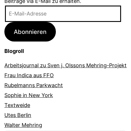
Beiträge via E-Mail zu erhalten.
E-
Mail-
Adresse
Abonnieren
Blogroll
Arbeitsjournal zu Sven j. Olssons Mehring-Projekt
Frau Indica aus FFO
Rubelmanns Parkwacht
Sophie in New York
Textweide
Utes Berlin
Walter Mehring