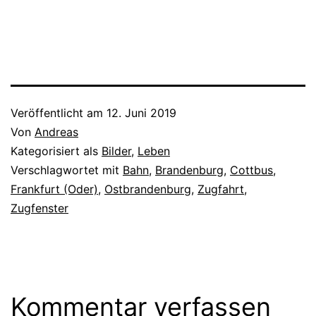
Straßenkämpfer bis zum
Außenminister analysiert.
Sein Blick von außen lässt
die Debatte über Fischers
Vergangenheit kleinkariert
erscheinen. Zu Recht.
Denn Bermann zeigt in
seinem Buch…
Veröffentlicht am
12. Juni 2019
Von
Andreas
Kategorisiert als
Bilder
,
Leben
Verschlagwortet mit
Bahn
,
Brandenburg
,
Cottbus
,
Frankfurt (Oder)
,
Ostbrandenburg
,
Zugfahrt
,
Zugfenster
Kommentar verfassen