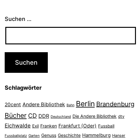
Suchen …
Schlagwörter
Berlin
Brandenburg
Andere Bibliothek
20cent
Bahn
Bücher
CD
DDR
Die Andere Bibliothek
dtv
Deutschland
Eichwalde
Frankfurt (Oder)
Franken
Exil
Fussball
Hammelburg
Genuss
Geschichte
Hanser
Fussballplatz
Garten