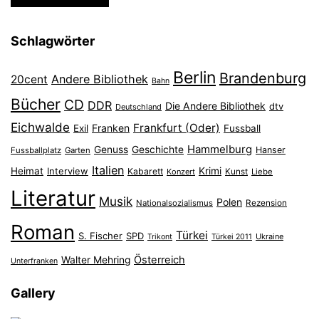
Schlagwörter
Berlin
Brandenburg
Andere Bibliothek
20cent
Bahn
Bücher
CD
DDR
Die Andere Bibliothek
dtv
Deutschland
Eichwalde
Frankfurt (Oder)
Franken
Exil
Fussball
Hammelburg
Genuss
Geschichte
Hanser
Fussballplatz
Garten
Italien
Heimat
Interview
Krimi
Kabarett
Konzert
Kunst
Liebe
Literatur
Musik
Polen
Nationalsozialismus
Rezension
Roman
Türkei
S. Fischer
SPD
Ukraine
Trikont
Türkei 2011
Österreich
Walter Mehring
Unterfranken
Gallery