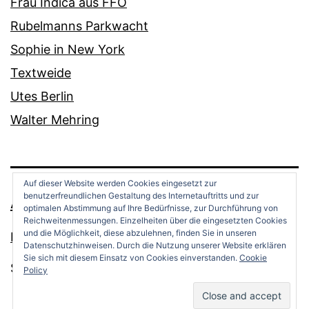
Frau Indica aus FFO
Rubelmanns Parkwacht
Sophie in New York
Textweide
Utes Berlin
Walter Mehring
Auf dieser Website werden Cookies eingesetzt zur
benutzerfreundlichen Gestaltung des Internetauftritts und zur
ANDREAS OPPERMANN
optimalen Abstimmung auf Ihre Bedürfnisse, zur Durchführung von
Reichweitenmessungen. Einzelheiten über die eingesetzten Cookies
und die Möglichkeit, diese abzulehnen, finden Sie in unseren
Datenschutz
Datenschutzhinweisen. Durch die Nutzung unserer Website erklären
Sie sich mit diesem Einsatz von Cookies einverstanden.
Cookie
Stolz präsentiert von
WordPress
.
Policy