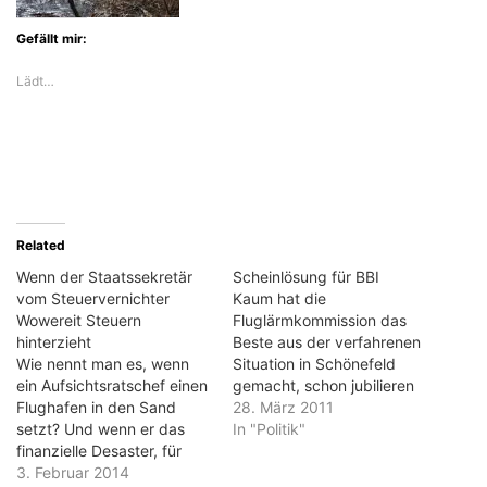
Gefällt mir:
Lädt…
Related
Wenn der Staatssekretär
Scheinlösung für BBI
vom Steuervernichter
Kaum hat die
Wowereit Steuern
Fluglärmkommission das
hinterzieht
Beste aus der verfahrenen
Wie nennt man es, wenn
Situation in Schönefeld
ein Aufsichtsratschef einen
gemacht, schon jubilieren
Flughafen in den Sand
die Landesregierungen. In
28. März 2011
setzt? Und wenn er das
der Tat sind die
In "Politik"
finanzielle Desaster, für
vorgeschlagenen
das er (mit-) verantwortlich
3. Februar 2014
Flugrouten vor allem für