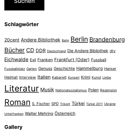
Schlagwörter
Berlin
Brandenburg
Andere Bibliothek
20cent
Bahn
Bücher
CD
DDR
Die Andere Bibliothek
dtv
Deutschland
Eichwalde
Frankfurt (Oder)
Franken
Exil
Fussball
Hammelburg
Genuss
Geschichte
Hanser
Fussballplatz
Garten
Italien
Heimat
Interview
Krimi
Kabarett
Konzert
Kunst
Liebe
Literatur
Musik
Polen
Nationalsozialismus
Rezension
Roman
Türkei
S. Fischer
SPD
Ukraine
Trikont
Türkei 2011
Österreich
Walter Mehring
Unterfranken
Gallery