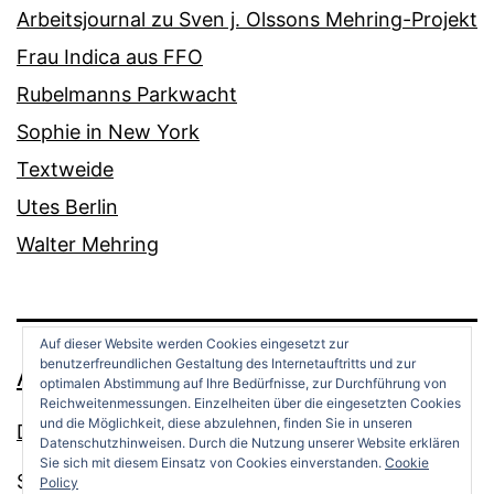
Arbeitsjournal zu Sven j. Olssons Mehring-Projekt
Frau Indica aus FFO
Rubelmanns Parkwacht
Sophie in New York
Textweide
Utes Berlin
Walter Mehring
Auf dieser Website werden Cookies eingesetzt zur
benutzerfreundlichen Gestaltung des Internetauftritts und zur
ANDREAS OPPERMANN
optimalen Abstimmung auf Ihre Bedürfnisse, zur Durchführung von
Reichweitenmessungen. Einzelheiten über die eingesetzten Cookies
und die Möglichkeit, diese abzulehnen, finden Sie in unseren
Datenschutz
Datenschutzhinweisen. Durch die Nutzung unserer Website erklären
Sie sich mit diesem Einsatz von Cookies einverstanden.
Cookie
Stolz präsentiert von
WordPress
.
Policy