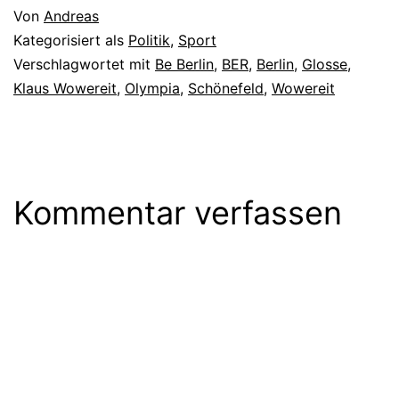
Von
Andreas
Flughafen Schönefeld…
Kategorisiert als
Politik
,
Sport
Verschlagwortet mit
Be Berlin
,
BER
,
Berlin
,
Glosse
,
Klaus Wowereit
,
Olympia
,
Schönefeld
,
Wowereit
Kommentar verfassen