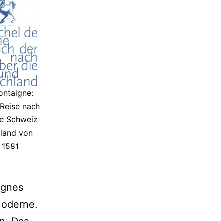
ontaigne:
Reise nach
die Schweiz
land von
 1581
ignes
Moderne.
n. Das