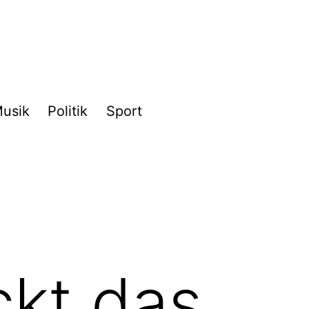
usik
Politik
Sport
kt das