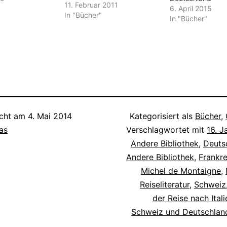
gemacht. Zu Fuß wollte er
11. Februar 2011
6. April 2015
nicht nur seine körperlichen
In "Bücher"
In "Bücher"
Grenzen kennenlernen,
sondern vor allem auch die
unserer Lebensweise. Der
Alpenraum ist eine von
Menschen belebte und
geformte Kulturlandschaft.…
icht am
4. Mai 2014
Kategorisiert als
Bücher
,
as
Verschlagwortet mit
16. J
Andere Bibliothek
,
Deuts
Andere Bibliothek
,
Frankre
Michel de Montaigne
,
Reiseliteratur
,
Schweiz
der Reise nach Ital
Schweiz und Deutschlan