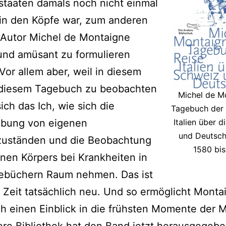
staaten damals noch nicht einmal
 in den Köpfe war, zum anderen
 Autor Michel de Montaigne
und amüsant zu formulieren
Vor allem aber, weil in diesem
n diesem Tagebuch zu beobachten
Michel de M
sich das Ich, wie sich die
Tagebuch der 
ibung von eigenen
Italien über 
und Deutsch
uständen und die Beobachtung
1580 bis
nen Körpers bei Krankheiten in
ebüchern Raum nehmen. Das ist
r Zeit tatsächlich neu. Und so ermöglicht Monta
 einen Einblick in die frühsten Momente der 
re Bibliothek hat den Band jetzt herausgegebe