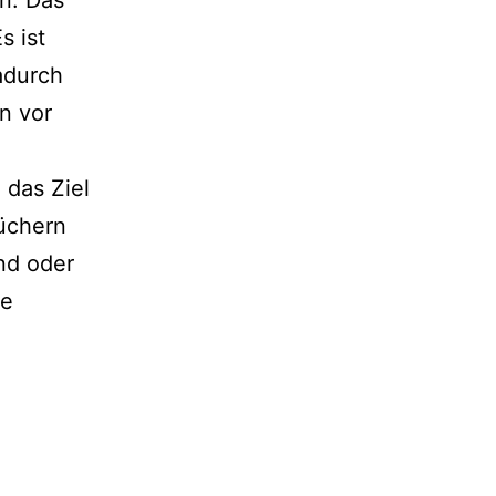
s ist
adurch
n vor
 das Ziel
Büchern
nd oder
ie