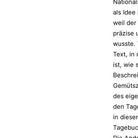
National
als Idee
weil der
präzise 
wusste. 
Text, i
ist, wie 
Beschre
Gemütsz
des eige
den Tag
in diese
Tagebuch
Die Ande