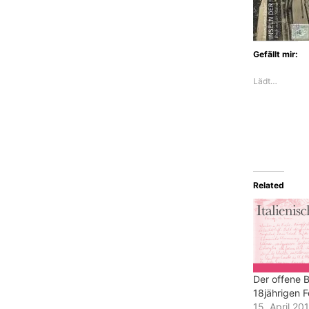
Gefällt mir:
Lädt…
Related
Der offene B
18jährigen F
15. April 20