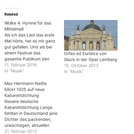
Related
Wolke 4: Hymne für das
Mittelmaß
Als ich das Lied das erste
Mal hörte, hat es mir ganz
gut gefallen. Und als bei
einem Festival das
Orfeo ed Euridice von
gesamte Publikum den
Gluck in der Oper Lemberg
Refrain von Philipp
11. Februar 2016
15. Oktober 2013
Dittberner lauthals
In "Musik"
In "Musik"
mitsang, war ich richtig
erfreut. Aber je häufiger ich
Max Herrmann-Neiße
"Wolke 4" im Radio höre,
blickt 1925 auf neue
umso mehr ärgere ich mich
Kabarettdichtung
über den Text.…
Neuere deutsche
Kabarettdichtung Lange
fehlten in Deutschland jene
Dichter des packenden,
urwüchsigen, aktuellen
Schlagers, die in
21. Februar 2012