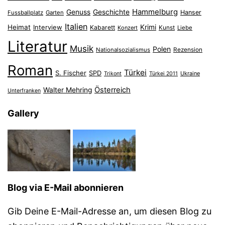
Hammelburg
Genuss
Geschichte
Hanser
Fussballplatz
Garten
Italien
Heimat
Interview
Krimi
Kabarett
Konzert
Kunst
Liebe
Literatur
Musik
Polen
Nationalsozialismus
Rezension
Roman
Türkei
S. Fischer
SPD
Ukraine
Trikont
Türkei 2011
Österreich
Walter Mehring
Unterfranken
Gallery
Blog via E-Mail abonnieren
Gib Deine E-Mail-Adresse an, um diesen Blog zu