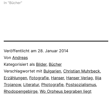
Frankreich die Entwicklung
In "Bücher"
des Kabaretts zu einem
eignen vollwertigen
Kunstzweige früh
gefördert hatten, gab es
gar keine Schriftsteller, die
spezifisch dahin begabt
waren, ein Ereignis sofort
rücksichtslos zu entblößen
und unterm amüsanten
Veröffentlicht am
28. Januar 2014
Pfeilregen des…
Von
Andreas
Kategorisiert als
Bilder
,
Bücher
Verschlagwortet mit
Bulgarien
,
Christian Muhrbeck
,
Erzählungen
,
Fotografie
,
Hanser
,
Hanser Verlag
,
Ilija
Trojanow
,
Literatur
,
Photografie
,
Postsozialismus
,
Rhodopengebirge
,
Wo Orpheus begraben liegt