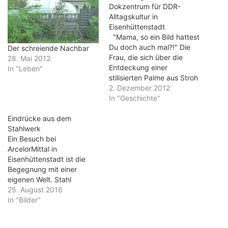
Dokzentrum für DDR-
Alltagskultur in
Eisenhüttenstadt
"Mama, so ein Bild hattest
Du doch auch mal?!" Die
Der schreiende Nachbar
Frau, die sich über die
28. Mai 2012
Entdeckung einer
In "Leben"
stilisierten Palme aus Stroh
auf Holz freut, ist Mitte 40.
2. Dezember 2012
Ihre Mutter dürfte ungefähr
In "Geschichte"
70 Jahre alt sein. Sie dreht
Eindrücke aus dem
sich um, blickt auf das
Stahlwerk
Holzbildchen und meint:
Ein Besuch bei
"Das habe ich noch.…
ArcelorMittal in
Eisenhüttenstadt ist die
Begegnung mit einer
eigenen Welt. Stahl
dominiert die Anblicke. Der
25. August 2016
glühende Stahl der
In "Bilder"
Brammen, die
Warmwalzwerk zu langen