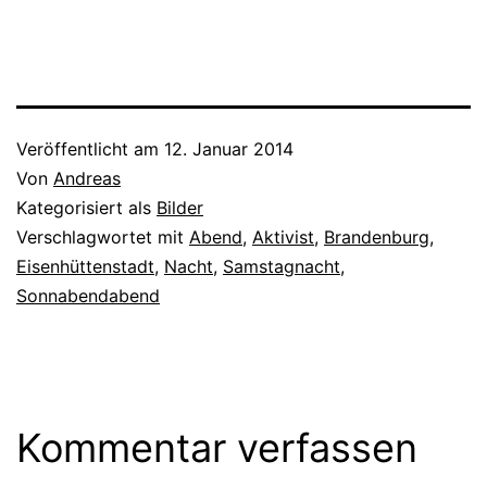
Stahlbändern, die zu Coils
aufgerollt werden. Der
Stahl all der Gestelle und
Förderrollen und Walzen,
die den Stahl
transportieren. Der Stahl
der Wasserdüsen zum…
Veröffentlicht am
12. Januar 2014
Von
Andreas
Kategorisiert als
Bilder
Verschlagwortet mit
Abend
,
Aktivist
,
Brandenburg
,
Eisenhüttenstadt
,
Nacht
,
Samstagnacht
,
Sonnabendabend
Kommentar verfassen