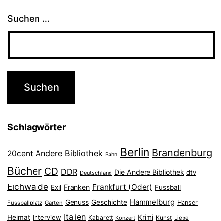
Suchen …
Schlagwörter
Berlin
Brandenburg
Andere Bibliothek
20cent
Bahn
Bücher
CD
DDR
Die Andere Bibliothek
dtv
Deutschland
Eichwalde
Frankfurt (Oder)
Franken
Exil
Fussball
Hammelburg
Genuss
Geschichte
Hanser
Fussballplatz
Garten
Italien
Heimat
Interview
Krimi
Kabarett
Konzert
Kunst
Liebe