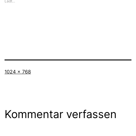
Lädt…
Originalgröße
1024 × 768
Kommentar verfassen