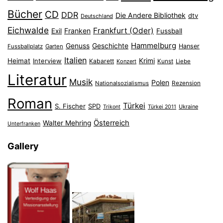
Bücher
CD
DDR
Die Andere Bibliothek
dtv
Deutschland
Eichwalde
Frankfurt (Oder)
Franken
Exil
Fussball
Hammelburg
Genuss
Geschichte
Hanser
Fussballplatz
Garten
Italien
Heimat
Interview
Krimi
Kabarett
Konzert
Kunst
Liebe
Literatur
Musik
Polen
Nationalsozialismus
Rezension
Roman
Türkei
S. Fischer
SPD
Ukraine
Trikont
Türkei 2011
Österreich
Walter Mehring
Unterfranken
Gallery