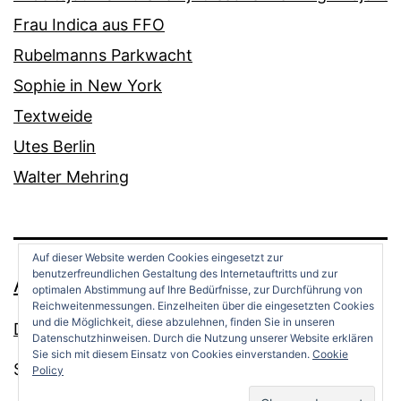
Frau Indica aus FFO
Rubelmanns Parkwacht
Sophie in New York
Textweide
Utes Berlin
Walter Mehring
Auf dieser Website werden Cookies eingesetzt zur
benutzerfreundlichen Gestaltung des Internetauftritts und zur
ANDREAS OPPERMANN
optimalen Abstimmung auf Ihre Bedürfnisse, zur Durchführung von
Reichweitenmessungen. Einzelheiten über die eingesetzten Cookies
und die Möglichkeit, diese abzulehnen, finden Sie in unseren
Datenschutz
Datenschutzhinweisen. Durch die Nutzung unserer Website erklären
Sie sich mit diesem Einsatz von Cookies einverstanden.
Cookie
Stolz präsentiert von
WordPress
.
Policy