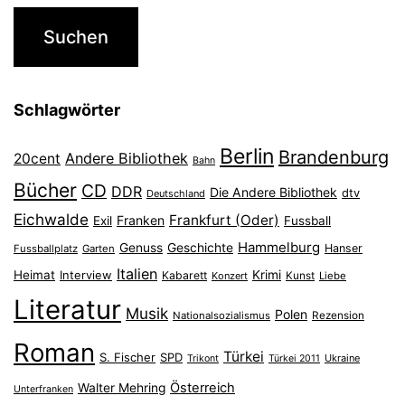
Schlagwörter
Berlin
Brandenburg
Andere Bibliothek
20cent
Bahn
Bücher
CD
DDR
Die Andere Bibliothek
dtv
Deutschland
Eichwalde
Frankfurt (Oder)
Franken
Exil
Fussball
Hammelburg
Genuss
Geschichte
Hanser
Fussballplatz
Garten
Italien
Heimat
Interview
Krimi
Kabarett
Konzert
Kunst
Liebe
Literatur
Musik
Polen
Nationalsozialismus
Rezension
Roman
Türkei
S. Fischer
SPD
Ukraine
Trikont
Türkei 2011
Österreich
Walter Mehring
Unterfranken