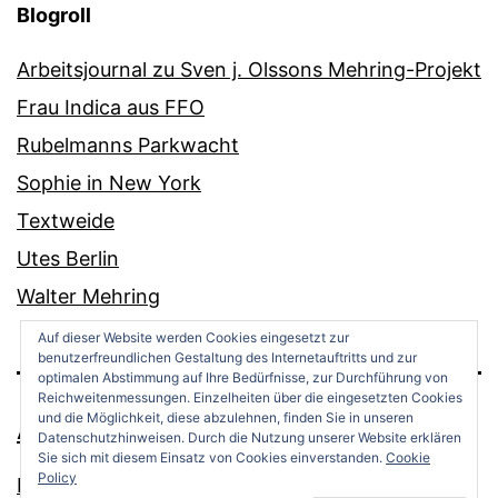
Blogroll
Arbeitsjournal zu Sven j. Olssons Mehring-Projekt
Frau Indica aus FFO
Rubelmanns Parkwacht
Sophie in New York
Textweide
Utes Berlin
Walter Mehring
Auf dieser Website werden Cookies eingesetzt zur
benutzerfreundlichen Gestaltung des Internetauftritts und zur
optimalen Abstimmung auf Ihre Bedürfnisse, zur Durchführung von
Reichweitenmessungen. Einzelheiten über die eingesetzten Cookies
und die Möglichkeit, diese abzulehnen, finden Sie in unseren
ANDREAS OPPERMANN
Datenschutzhinweisen. Durch die Nutzung unserer Website erklären
Sie sich mit diesem Einsatz von Cookies einverstanden.
Cookie
Policy
Datenschutz