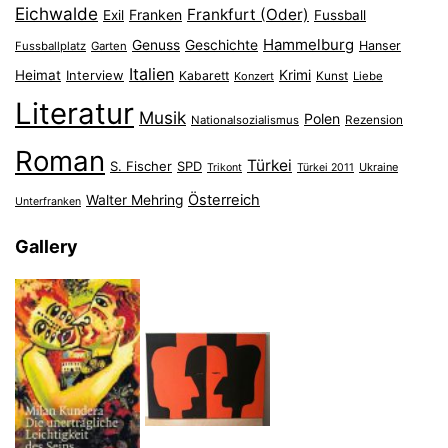
Eichwalde
Frankfurt (Oder)
Franken
Exil
Fussball
Hammelburg
Genuss
Geschichte
Hanser
Fussballplatz
Garten
Italien
Heimat
Interview
Krimi
Kabarett
Konzert
Kunst
Liebe
Literatur
Musik
Polen
Nationalsozialismus
Rezension
Roman
Türkei
S. Fischer
SPD
Ukraine
Trikont
Türkei 2011
Österreich
Walter Mehring
Unterfranken
Gallery