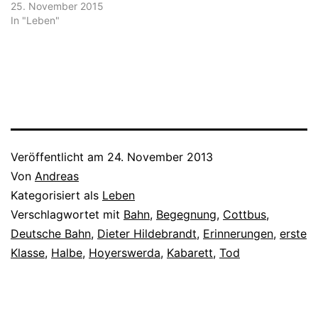
Königs Wusterhausen bin
25. November 2015
ich dazu-, bzw.
In "Leben"
ausgestiegen. Frühs hatte
Johann schon die
wichtigsten Zeitungen
gelesen. Was es an Neuem
gab, welche Analysen der
Innen- und Außenpolitik
plausibel oder einfach…
Veröffentlicht am
24. November 2013
Von
Andreas
Kategorisiert als
Leben
Verschlagwortet mit
Bahn
,
Begegnung
,
Cottbus
,
Deutsche Bahn
,
Dieter Hildebrandt
,
Erinnerungen
,
erste
Klasse
,
Halbe
,
Hoyerswerda
,
Kabarett
,
Tod