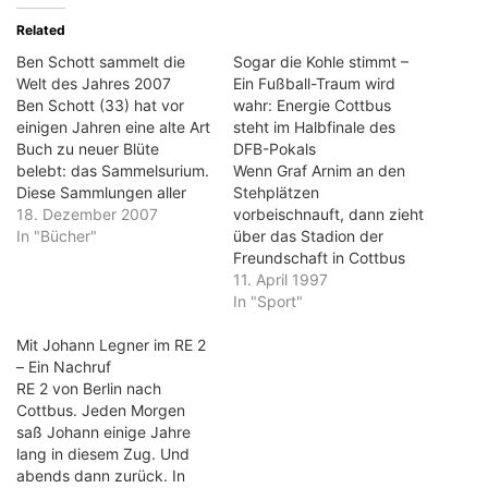
Related
Ben Schott sammelt die
Sogar die Kohle stimmt –
Welt des Jahres 2007
Ein Fußball-Traum wird
Ben Schott (33) hat vor
wahr: Energie Cottbus
einigen Jahren eine alte Art
steht im Halbfinale des
Buch zu neuer Blüte
DFB-Pokals
belebt: das Sammelsurium.
Wenn Graf Arnim an den
Diese Sammlungen aller
Stehplätzen
möglichen und
18. Dezember 2007
vorbeischnauft, dann zieht
unmöglichen Tabellen,
In "Bücher"
über das Stadion der
Informationen und
Freundschaft in Cottbus
lexikalischen Stichwörter
wieder ein Hauch von
11. April 1997
haben inzwischen viele
Kohlenfeuer. Für einen
In "Sport"
Nachahmer gefunden.
Moment wenden sich die
Aber Ben Schott bleibt der
Mit Johann Legner im RE 2
Fans auf den oberen
Maßstab. Das beweist
– Ein Nachruf
Rängen vom Spiel ihrer
auch "Schotts
RE 2 von Berlin nach
Mannschaft ab, um der
Sammelsurium 2008".
Cottbus. Jeden Morgen
alten Dampflok der
Diese Bücher sind die
saß Johann einige Jahre
Cottbuser Parkeisenbahn
idealen…
lang in diesem Zug. Und
nachzublicken. Der leicht
abends dann zurück. In
beißende Geruch, einst…