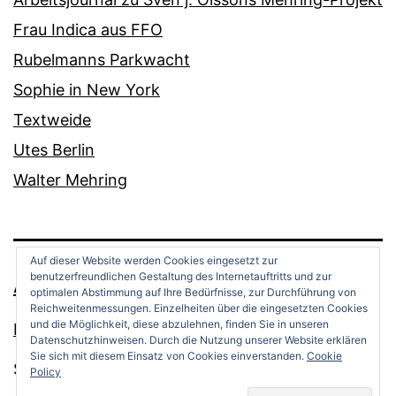
Frau Indica aus FFO
Rubelmanns Parkwacht
Sophie in New York
Textweide
Utes Berlin
Walter Mehring
Auf dieser Website werden Cookies eingesetzt zur
benutzerfreundlichen Gestaltung des Internetauftritts und zur
ANDREAS OPPERMANN
optimalen Abstimmung auf Ihre Bedürfnisse, zur Durchführung von
Reichweitenmessungen. Einzelheiten über die eingesetzten Cookies
und die Möglichkeit, diese abzulehnen, finden Sie in unseren
Datenschutz
Datenschutzhinweisen. Durch die Nutzung unserer Website erklären
Sie sich mit diesem Einsatz von Cookies einverstanden.
Cookie
Stolz präsentiert von
WordPress
.
Policy