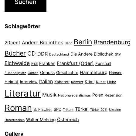
Schlagwörter
Berlin
Brandenburg
Andere Bibliothek
20cent
Bahn
Bücher
CD
DDR
Die Andere Bibliothek
dtv
Deutschland
Eichwalde
Frankfurt (Oder)
Franken
Exil
Fussball
Hammelburg
Genuss
Geschichte
Hanser
Fussballplatz
Garten
Italien
Heimat
Interview
Krimi
Kabarett
Konzert
Kunst
Liebe
Literatur
Musik
Polen
Nationalsozialismus
Rezension
Roman
Türkei
S. Fischer
SPD
Ukraine
Trikont
Türkei 2011
Österreich
Walter Mehring
Unterfranken
Gallery