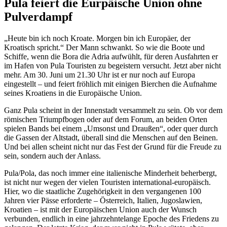
Pula feiert die Eurpäische Union ohne
Pulverdampf
„Heute bin ich noch Kroate. Morgen bin ich Europäer, der
Kroatisch spricht.“ Der Mann schwankt. So wie die Boote und
Schiffe, wenn die Bora die Adria aufwühlt, für deren Ausfahrten er
im Hafen von Pula Touristen zu begeistern versucht. Jetzt aber nicht
mehr. Am 30. Juni um 21.30 Uhr ist er nur noch auf Europa
eingestellt – und feiert fröhlich mit einigen Bierchen die Aufnahme
seines Kroatiens in die Europäische Union.
Ganz Pula scheint in der Innenstadt versammelt zu sein. Ob vor dem
römischen Triumpfbogen oder auf dem Forum, an beiden Orten
spielen Bands bei einem „Umsonst und Draußen“, oder quer durch
die Gassen der Altstadt, überall sind die Menschen auf den Beinen.
Und bei allen scheint nicht nur das Fest der Grund für die Freude zu
sein, sondern auch der Anlass.
Pula/Pola, das noch immer eine italienische Minderheit beherbergt,
ist nicht nur wegen der vielen Touristen international-europäisch.
Hier, wo die staatliche Zugehörigkeit in den vergangenen 100
Jahren vier Pässe erforderte – Österreich, Italien, Jugoslawien,
Kroatien – ist mit der Europäischen Union auch der Wunsch
verbunden, endlich in eine jahrzehntelange Epoche des Friedens zu