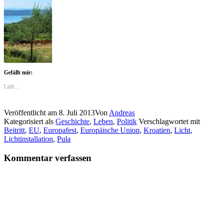
Gefällt mir:
Lädt…
Veröffentlicht am
8. Juli 2013
Von
Andreas
Kategorisiert als
Geschichte
,
Leben
,
Politik
Verschlagwortet mit
Beitritt
,
EU
,
Europafest
,
Europäische Union
,
Kroatien
,
Licht
,
Lichtinstallation
,
Pula
Kommentar verfassen