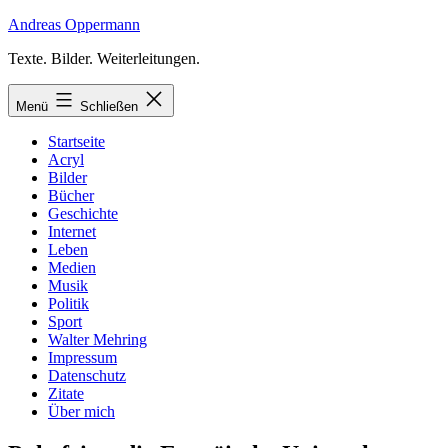
Zum
Andreas Oppermann
Inhalt
Texte. Bilder. Weiterleitungen.
springen
Menü
Schließen
Startseite
Acryl
Bilder
Bücher
Geschichte
Internet
Leben
Medien
Musik
Politik
Sport
Walter Mehring
Impressum
Datenschutz
Zitate
Über mich