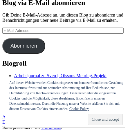
Blog via E-Mail abonnieren
Gib Deine E-Mail-Adresse an, um diesen Blog zu abonnieren und
Benachrichtigungen über neue Beiträge via E-Mail zu erhalten.
E-
Mail-
Adresse
Abonnieren
Blogroll
Arbeitsjournal zu Sven j. Olssons Mehring-Projekt
Frau Indica aus FFO
Auf dieser Website werden Cookies eingesetzt zur benutzerfreundlichen Gestaltung
Rubelmanns Parkwacht
des Internetauftritts und zur optimalen Abstimmung auf Ihre Bedürfnisse, zur
Sophie in New York
Durchführung von Reichweitenmessungen. Einzelheiten über die eingesetzten
Textweide
Cookies und die Möglichkeit, diese abzulehnen, finden Sie in unseren
Utes Berlin
Datenschutzhinweisen. Durch die Nutzung unserer Website erklären Sie sich mit
Walter Mehring
diesem Einsatz von Cookies einverstanden.
Cookie Policy
Andreas Oppermann
Datenschutz
Stolz präsentiert von
WordPress
.