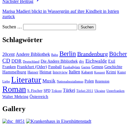
Nächster Beitrag
Marisa Madieri blickt in Wassergrün auf ihre Kindheit in Istrien
zurück
Suchen …
Schlagwörter
Berlin
Bücher
Brandenburg
20cent
Andere Bibliothek
Bahn
CD
Eichwalde
DDR
Die Andere Bibliothek
dtv
Exil
Deutschland
Frankfurt (Oder)
Franken
Fussball
Genuss
Geschichte
Fussballplatz
Garten
Italien
Hammelburg
Heimat
Interview
Krimi
Hanser
Kabarett
Kunst
Konzert
Literatur
Musik
Polen
Rezension
Liebe
Nationalsozialismus
Roman
Türkei
S. Fischer
SPD
Ukraine
Trikont
Türkei 2011
Unterfranken
Österreich
Walter Mehring
Gallery