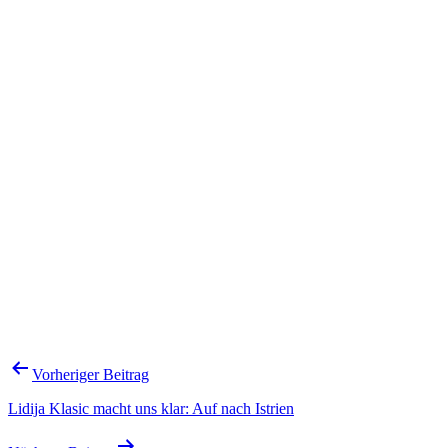
Beitragsnavigation
Vorheriger Beitrag
Lidija Klasic macht uns klar: Auf nach Istrien