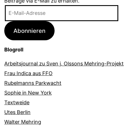
Beiträge via E-Mail zu erhalten.
E-
Mail-
Adresse
Abonnieren
Blogroll
Arbeitsjournal zu Sven j. Olssons Mehring-Projekt
Frau Indica aus FFO
Rubelmanns Parkwacht
Sophie in New York
Textweide
Utes Berlin
Walter Mehring