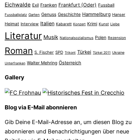
Eichwalde
Frankfurt (Oder)
Franken
Exil
Fussball
Hammelburg
Genuss
Geschichte
Hanser
Fussballplatz
Garten
Italien
Heimat
Interview
Krimi
Kabarett
Konzert
Kunst
Liebe
Literatur
Musik
Polen
Nationalsozialismus
Rezension
Roman
Türkei
S. Fischer
SPD
Ukraine
Trikont
Türkei 2011
Österreich
Walter Mehring
Unterfranken
Gallery
Blog via E-Mail abonnieren
Gib Deine E-Mail-Adresse an, um diesen Blog zu
abonnieren und Benachrichtigungen über neue