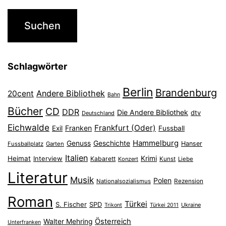
Schlagwörter
Berlin
Brandenburg
Andere Bibliothek
20cent
Bahn
Bücher
CD
DDR
Die Andere Bibliothek
dtv
Deutschland
Eichwalde
Frankfurt (Oder)
Franken
Exil
Fussball
Hammelburg
Genuss
Geschichte
Hanser
Fussballplatz
Garten
Italien
Heimat
Interview
Krimi
Kabarett
Konzert
Kunst
Liebe
Literatur
Musik
Polen
Nationalsozialismus
Rezension
Roman
Türkei
S. Fischer
SPD
Ukraine
Trikont
Türkei 2011
Österreich
Walter Mehring
Unterfranken