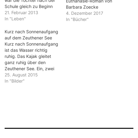
war die Tochter nach der
Euthanasie-Roman von
Schule gleich zu Beginn
Barbara Zoecke
der Sprechstunde da. Es
21. Februar 2013
4. Dezember 2017
ging nicht anders. Auch
In "Leben"
In "Bücher"
wenn wir uns so fest
vorgenommen hatten, da
Kurz nach Sonnenaufgang
nicht mehr hinzugehen.
auf dem Zeuthener See
Aber die
Kurz nach Sonnenaufgang
Nachuntersuchung musste
ist das Wasser richtig
sein. Um 15:00 Uhr war
ruhig. Das Kajak gleitet
das. Doch das
ganz ruhig über den
Wartezimmer war noch…
Zeuthener See. Ein, zwei
Stunden später sorgen die
25. August 2015
Motorboote für einen
In "Bilder"
steten, leichten
Wellengang. Aber jetzt,
da stimmt der alte
Satz: "Still ruht der See."
Das Licht strahlt in warmen
Farben am westlichen Ufer.
Die Bootshäuser, Villen und
Segelvereine strahlen…