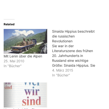
Related
Sinaida Hippius beschreibt
die russischen
Revolutionen
Sie war in der
Literaturszene des frühen
20. Jahrhunderts in
Mit Lenin über die Alpen
Russland eine wichtige
25. Mai 2010
Größe: Sinaida Hippius. Sie
In "Bücher"
war mit allen wichtigen
4. März 2015
Intelektuellen bekannt, ihre
In "Bücher"
Gedichte wurden gelesen
und ihre Mitarbeit bei
Zeitschriften und
Zeitungen geschätzt. In
der Anderen Bibliothek
jetzt ein besonderes Buch