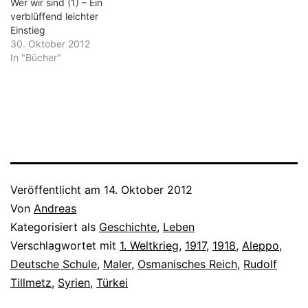
von ihr erschienen: die
Wer wir sind (1) – Ein
"Petersburger Tagebücher
verblüffend leichter
1914…
Einstieg
30. Oktober 2012
In "Bücher"
Veröffentlicht am
14. Oktober 2012
Von
Andreas
Kategorisiert als
Geschichte
,
Leben
Verschlagwortet mit
1. Weltkrieg
,
1917
,
1918
,
Aleppo
,
Deutsche Schule
,
Maler
,
Osmanisches Reich
,
Rudolf
Tillmetz
,
Syrien
,
Türkei