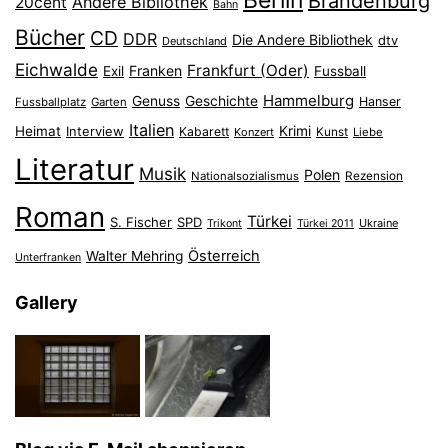
Brandenburg
Andere Bibliothek
20cent
Bahn
Bücher
CD
DDR
Die Andere Bibliothek
dtv
Deutschland
Eichwalde
Frankfurt (Oder)
Franken
Exil
Fussball
Hammelburg
Genuss
Geschichte
Hanser
Fussballplatz
Garten
Italien
Heimat
Interview
Krimi
Kabarett
Konzert
Kunst
Liebe
Literatur
Musik
Polen
Nationalsozialismus
Rezension
Roman
Türkei
S. Fischer
SPD
Ukraine
Trikont
Türkei 2011
Österreich
Walter Mehring
Unterfranken
Gallery