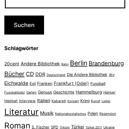
Schlagwörter
Berlin
Brandenburg
Andere Bibliothek
20cent
Bahn
Bücher
CD
DDR
Die Andere Bibliothek
dtv
Deutschland
Eichwalde
Frankfurt (Oder)
Franken
Exil
Fussball
Hammelburg
Genuss
Geschichte
Hanser
Fussballplatz
Garten
Italien
Heimat
Interview
Krimi
Kabarett
Konzert
Kunst
Liebe
Literatur
Musik
Polen
Nationalsozialismus
Rezension
Roman
Türkei
S. Fischer
SPD
Ukraine
Trikont
Türkei 2011