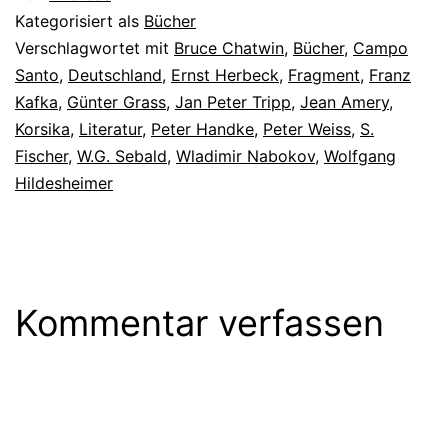
Kategorisiert als
Bücher
Verschlagwortet mit
Bruce Chatwin
,
Bücher
,
Campo
Santo
,
Deutschland
,
Ernst Herbeck
,
Fragment
,
Franz
Kafka
,
Günter Grass
,
Jan Peter Tripp
,
Jean Amery
,
Korsika
,
Literatur
,
Peter Handke
,
Peter Weiss
,
S.
Fischer
,
W.G. Sebald
,
Wladimir Nabokov
,
Wolfgang
Hildesheimer
Kommentar verfassen