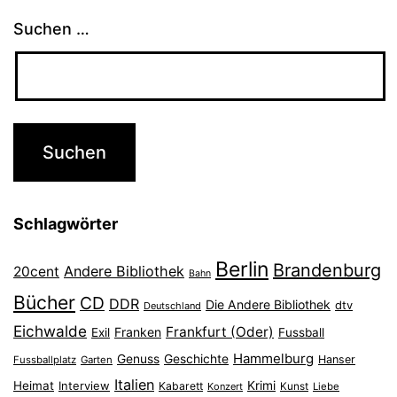
Suchen …
Schlagwörter
Berlin
Brandenburg
Andere Bibliothek
20cent
Bahn
Bücher
CD
DDR
Die Andere Bibliothek
dtv
Deutschland
Eichwalde
Frankfurt (Oder)
Franken
Exil
Fussball
Hammelburg
Genuss
Geschichte
Hanser
Fussballplatz
Garten
Italien
Heimat
Interview
Krimi
Kabarett
Konzert
Kunst
Liebe