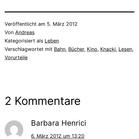
Sternenhimmel erläutern –
sowohl im Journal als auch
im Video auf der MOZ-
Internetseite. Mit…
Veröffentlicht am
5. März 2012
Von
Andreas
Kategorisiert als
Leben
Verschlagwortet mit
Bahn
,
Bücher
,
Kino
,
Knacki
,
Lesen
,
Vorurteile
2 Kommentare
Barbara Henrici
6. März 2012 um 13:20