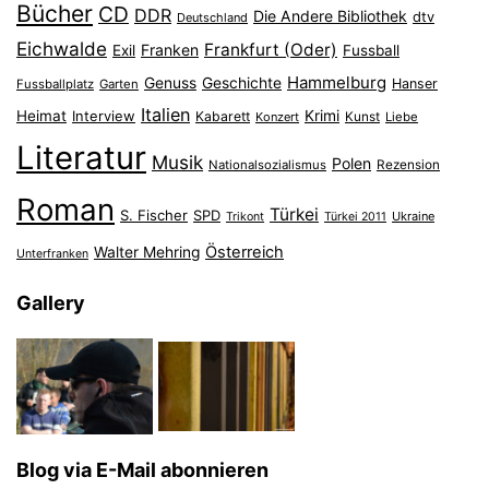
Bücher
CD
DDR
Die Andere Bibliothek
dtv
Deutschland
Eichwalde
Frankfurt (Oder)
Franken
Exil
Fussball
Hammelburg
Genuss
Geschichte
Hanser
Fussballplatz
Garten
Italien
Heimat
Interview
Krimi
Kabarett
Konzert
Kunst
Liebe
Literatur
Musik
Polen
Nationalsozialismus
Rezension
Roman
Türkei
S. Fischer
SPD
Ukraine
Trikont
Türkei 2011
Österreich
Walter Mehring
Unterfranken
Gallery
Blog via E-Mail abonnieren