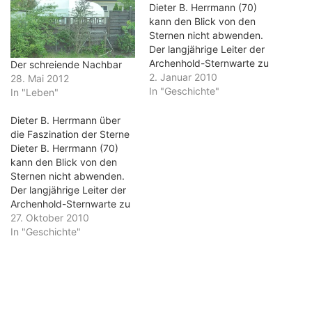
Dieter B. Herrmann (70)
kann den Blick von den
Sternen nicht abwenden.
Der langjährige Leiter der
Archenhold-Sternwarte zu
Der schreiende Nachbar
Berlin und
2. Januar 2010
28. Mai 2012
Gründungsdirektor des
In "Geschichte"
In "Leben"
Berliner Zeiss-
Großplanetariums wird von
Dieter B. Herrmann über
nun an jeden Monat in der
die Faszination der Sterne
Kolumne „Herrmanns
Dieter B. Herrmann (70)
Himmelsblicke“ den
kann den Blick von den
Sternenhimmel erläutern –
Sternen nicht abwenden.
sowohl im Journal als auch
Der langjährige Leiter der
im Video auf der MOZ-
Archenhold-Sternwarte zu
Internetseite. Mit…
Berlin und
27. Oktober 2010
Gründungsdirektor des
In "Geschichte"
Berliner Zeiss-
Großplanetariums wird von
nun an jeden Monat in der
Kolumne „Herrmanns
Himmelsblicke“ den