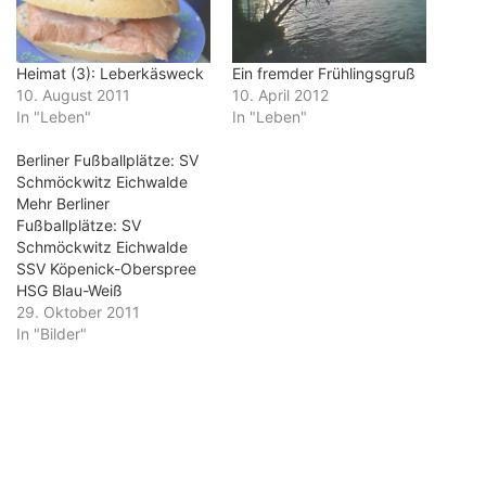
Heimat (3): Leberkäsweck
Ein fremder Frühlingsgruß
10. August 2011
10. April 2012
In "Leben"
In "Leben"
Berliner Fußballplätze: SV
Schmöckwitz Eichwalde
Mehr Berliner
Fußballplätze: SV
Schmöckwitz Eichwalde
SSV Köpenick-Oberspree
HSG Blau-Weiß
Hohenschönhausen VfB
29. Oktober 2011
Einheit Pankow Poelchau
In "Bilder"
Oberschule Charlottenburg
Borussia Pankow 1960
Blau Gelb Berlin Frohnauer
SC SV Nord Wedding 1893
SC Borussia 1920
Friedrichsfelde BSV
Eintracht Mahlsdorf VfB