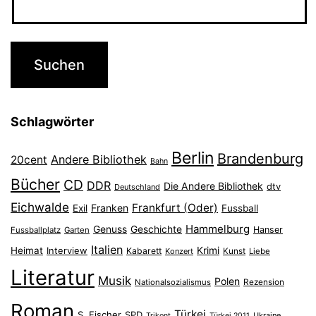
Schlagwörter
Berlin
Brandenburg
Andere Bibliothek
20cent
Bahn
Bücher
CD
DDR
Die Andere Bibliothek
dtv
Deutschland
Eichwalde
Frankfurt (Oder)
Franken
Exil
Fussball
Hammelburg
Genuss
Geschichte
Hanser
Fussballplatz
Garten
Italien
Heimat
Interview
Krimi
Kabarett
Konzert
Kunst
Liebe
Literatur
Musik
Polen
Nationalsozialismus
Rezension
Roman
Türkei
S. Fischer
SPD
Ukraine
Trikont
Türkei 2011