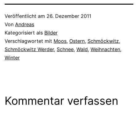
Hermsdorf FC Viktoria
1899 Berlin VfB Biesdorf
Veröffentlicht am
26. Dezember 2011
BSV Hürtürkel RFC Liberta
Von
Andreas
– Scharnweberstraße…
Kategorisiert als
Bilder
Verschlagwortet mit
Moos
,
Ostern
,
Schmöckwitz
,
Schmöckwitz Werder
,
Schnee
,
Wald
,
Weihnachten
,
Winter
Kommentar verfassen