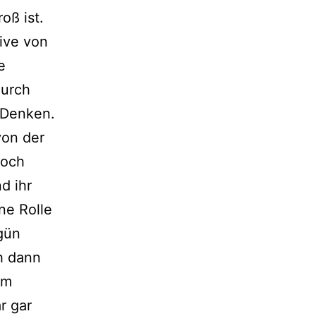
oß ist.
tive von
e
durch
 Denken.
von der
doch
d ihr
ne Rolle
gün
ch dann
im
r gar