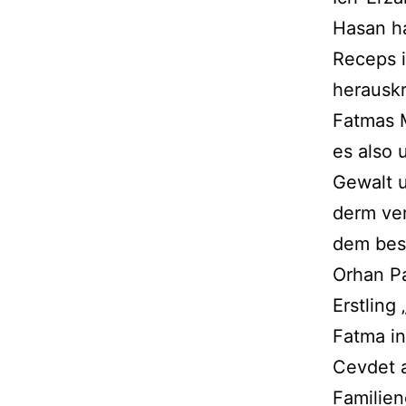
Hasan ha
Receps i
herauskr
Fatmas 
es also 
Gewalt 
derm ver
dem bes
Orhan P
Erstling 
Fatma in
Cevdet 
Familien