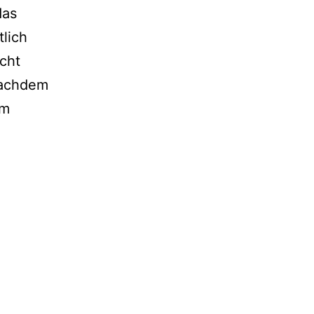
das
tlich
cht
 nachdem
um