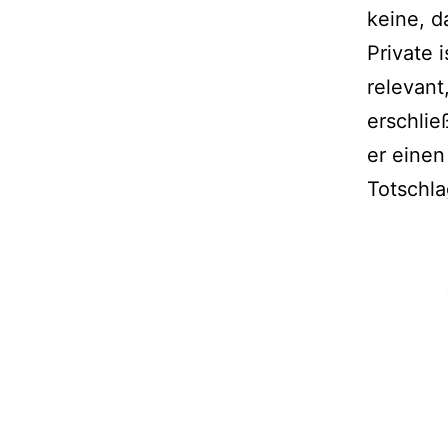
keine, d
Private 
relevant
erschlie
er einen
Totschla