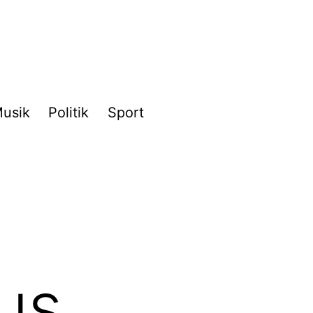
usik
Politik
Sport
us