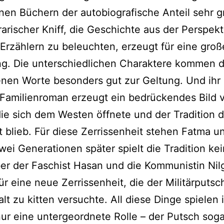
inen Büchern der autobiografische Anteil sehr gr
erarischer Kniff, die Geschichte aus der Perspek
-Erzählern zu beleuchten, erzeugt für eine groß
g. Die unterschiedlichen Charaktere kommen 
enen Worte besonders gut zur Geltung. Und ihr
Familienroman erzeugt ein bedrückendes Bild 
die sich dem Westen öffnete und der Tradition 
t blieb. Für diese Zerrissenheit stehen Fatma un
ei Generationen später spielt die Tradition kei
er der Faschist Hasan und die Kommunistin Nil
ür eine neue Zerrissenheit, die der Militärputs
lt zu kitten versuchte. All diese Dinge spielen 
r eine untergeordnete Rolle – der Putsch soga