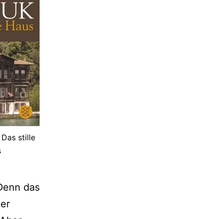
Das stille
s
Denn das
der