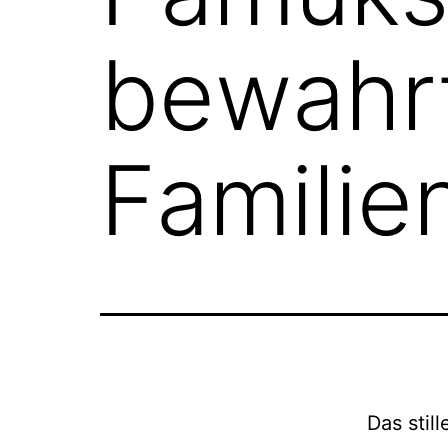
bewahrt
Familie
Das stil