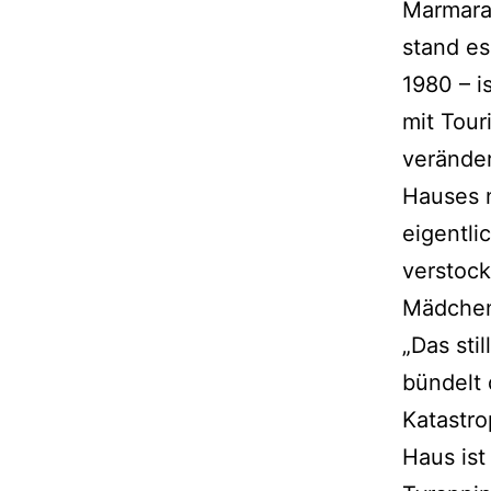
Marmara
stand es
1980 – i
mit Tou
veränder
Hauses n
eigentli
verstock
Mädche
„Das sti
bündelt 
Katastr
Haus ist