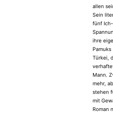
allen se
Sein lit
fünf Ich
Spannun
ihre eig
Pamuks 
Türkei, 
verhafte
Mann. Zw
mehr, ab
stehen f
mit Gewa
Roman nu