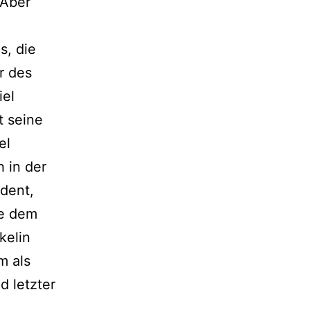
 Aber
s, die
r des
iel
t seine
el
 in der
udent,
ie dem
kelin
m als
d letzter