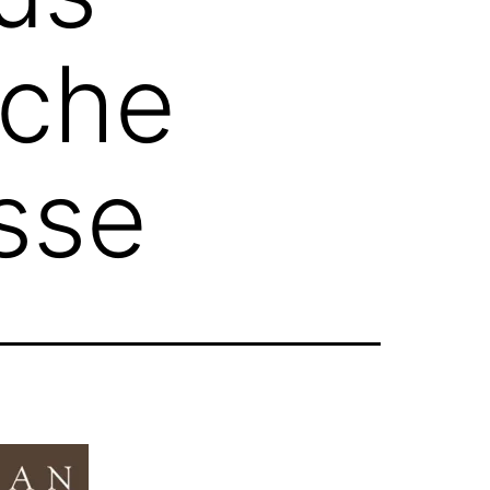
iche
sse