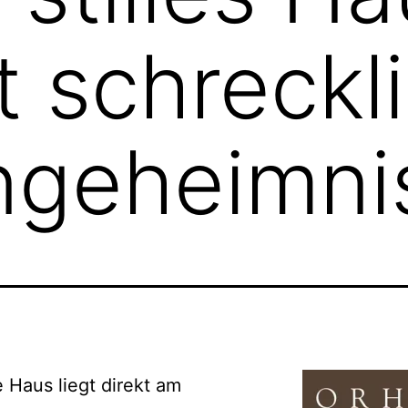
 schreckl
ngeheimni
le Haus liegt direkt am