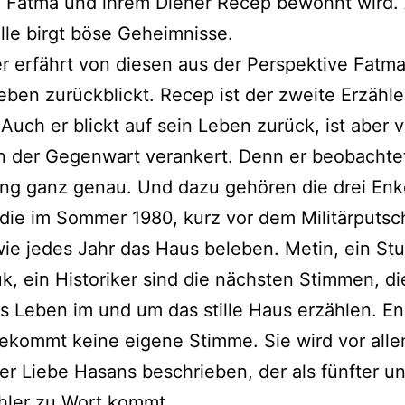
n Fatma und ihrem Diener Recep bewohnt wird.
ille birgt böse Geheimnisse.
r erfährt von diesen aus der Perspektive Fatma
Leben zurückblickt. Recep ist der zweite Erzähle
Auch er blickt auf sein Leben zurück, ist aber v
in der Gegenwart verankert. Denn er beobachte
g ganz genau. Und dazu gehören die drei Enk
die im Sommer 1980, kurz vor dem Militärputsch
wie jedes Jahr das Haus beleben. Metin, ein St
k, ein Historiker sind die nächsten Stimmen, d
s Leben im und um das stille Haus erzählen. En
ekommt keine eigene Stimme. Sie wird vor alle
er Liebe Hasans beschrieben, der als fünfter un
hler zu Wort kommt.