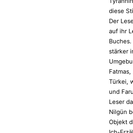
Tyranni
diese St
Der Lese
auf ihr 
Buches. 
stärker 
Umgebun
Fatmas, 
Türkei, 
und Faru
Leser da
Nilgün b
Objekt d
Ich-Erzä