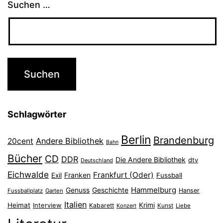
Suchen …
Schlagwörter
Berlin
Brandenburg
Andere Bibliothek
20cent
Bahn
Bücher
CD
DDR
Die Andere Bibliothek
dtv
Deutschland
Eichwalde
Frankfurt (Oder)
Franken
Exil
Fussball
Hammelburg
Genuss
Geschichte
Hanser
Fussballplatz
Garten
Italien
Heimat
Interview
Krimi
Kabarett
Konzert
Kunst
Liebe