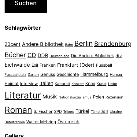
Schlagwörter
Berlin
Brandenburg
Andere Bibliothek
20cent
Bahn
Bücher
CD
DDR
Die Andere Bibliothek
dtv
Deutschland
Eichwalde
Frankfurt (Oder)
Franken
Exil
Fussball
Hammelburg
Genuss
Geschichte
Hanser
Fussballplatz
Garten
Italien
Heimat
Interview
Krimi
Kabarett
Konzert
Kunst
Liebe
Literatur
Musik
Polen
Nationalsozialismus
Rezension
Roman
Türkei
S. Fischer
SPD
Ukraine
Trikont
Türkei 2011
Österreich
Walter Mehring
Unterfranken
Gallery