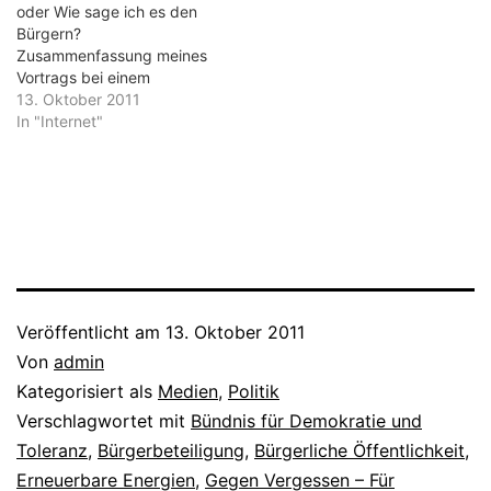
kann ja nur zum…
oder Wie sage ich es den
Kommunikation (2) –
Bürgern?
Kommunikations-Versagen:
Zusammenfassung meines
Stuttgart 21 Politische
Vortrags bei einem
Kommunikation (3)…
Workshop vom „Bündnis
13. Oktober 2011
für Demokratie und
In "Internet"
Toleranz“ und „Gegen
Vergessen – Für
Demokratie e.V.“ am 24.
September 2011 in Kassel.
Politische Kommunikation
(1) – Einführung Politische
Kommunikation (2) –
Kommunikations-Versagen:
Stuttgart 21 Politische
Veröffentlicht am
13. Oktober 2011
Kommunikation (3)…
Von
admin
Kategorisiert als
Medien
,
Politik
Verschlagwortet mit
Bündnis für Demokratie und
Toleranz
,
Bürgerbeteiligung
,
Bürgerliche Öffentlichkeit
,
Erneuerbare Energien
,
Gegen Vergessen – Für