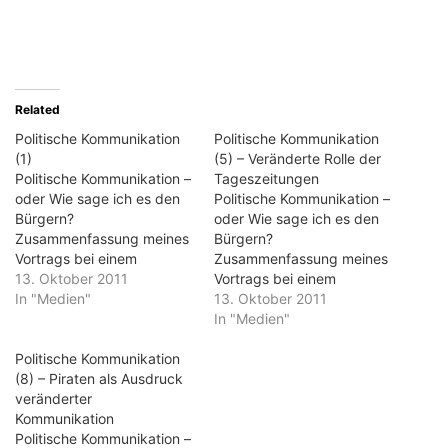
Related
Politische Kommunikation
Politische Kommunikation
(1)
(5) – Veränderte Rolle der
Politische Kommunikation –
Tageszeitungen
oder Wie sage ich es den
Politische Kommunikation –
Bürgern?
oder Wie sage ich es den
Zusammenfassung meines
Bürgern?
Vortrags bei einem
Zusammenfassung meines
Workshop vom „Bündnis
13. Oktober 2011
Vortrags bei einem
für Demokratie und
In "Medien"
Workshop vom „Bündnis
13. Oktober 2011
Toleranz“ und „Gegen
für Demokratie und
In "Medien"
Vergessen – Für
Toleranz“ und „Gegen
Demokratie e.V.“ am 24.
Politische Kommunikation
Vergessen – Für
September 2011 in Kassel.
(8) – Piraten als Ausdruck
Demokratie e.V.“ am 24.
Das Thema für diesen
veränderter
September 2011 in Kassel.
Vortrag klingt etwas nach
Kommunikation
Politische Kommunikation
Obrigkeitsstaat. Denn es
Politische Kommunikation –
(1) – Einführung Politische