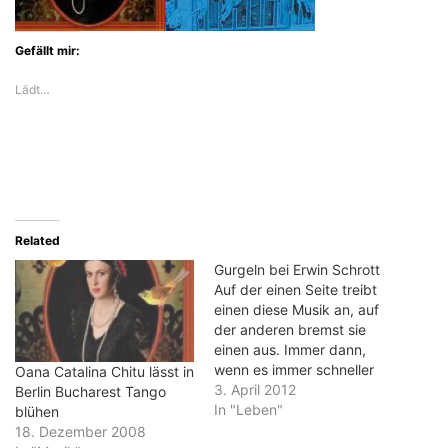
Gefällt mir:
Lädt…
Related
Gurgeln bei Erwin Schrott
Auf der einen Seite treibt
einen diese Musik an, auf
der anderen bremst sie
einen aus. Immer dann,
wenn es immer schneller
Oana Catalina Chitu lässt in
vorwärts geht, krätscht
3. April 2012
Berlin Bucharest Tango
eine einsame Violine mit
In "Leben"
blühen
ihrer Melancholie in den
18. Dezember 2008