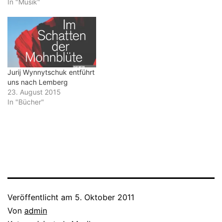
Schwung. Und dann wird
In "Musik"
man auf sich selbst
zurückgeworfen.
Erstaunlich, wie der Tango
auch mit dem Opern-
Bassbariton…
Jurij Wynnytschuk entführt
uns nach Lemberg
23. August 2015
In "Bücher"
Veröffentlicht am
5. Oktober 2011
Von
admin