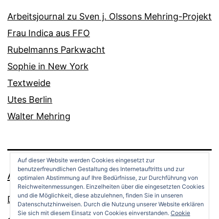
Arbeitsjournal zu Sven j. Olssons Mehring-Projekt
Frau Indica aus FFO
Rubelmanns Parkwacht
Sophie in New York
Textweide
Utes Berlin
Walter Mehring
Auf dieser Website werden Cookies eingesetzt zur
benutzerfreundlichen Gestaltung des Internetauftritts und zur
ANDREAS OPPERMANN
optimalen Abstimmung auf Ihre Bedürfnisse, zur Durchführung von
Reichweitenmessungen. Einzelheiten über die eingesetzten Cookies
und die Möglichkeit, diese abzulehnen, finden Sie in unseren
Datenschutz
Datenschutzhinweisen. Durch die Nutzung unserer Website erklären
Sie sich mit diesem Einsatz von Cookies einverstanden.
Cookie