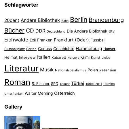
Schlagwörter
Berlin
Brandenburg
Andere Bibliothek
20cent
Bahn
Bücher
CD
DDR
Die Andere Bibliothek
dtv
Deutschland
Eichwalde
Frankfurt (Oder)
Franken
Exil
Fussball
Hammelburg
Genuss
Geschichte
Hanser
Fussballplatz
Garten
Italien
Heimat
Interview
Krimi
Kabarett
Konzert
Kunst
Liebe
Literatur
Musik
Polen
Nationalsozialismus
Rezension
Roman
Türkei
S. Fischer
SPD
Ukraine
Trikont
Türkei 2011
Österreich
Walter Mehring
Unterfranken
Gallery