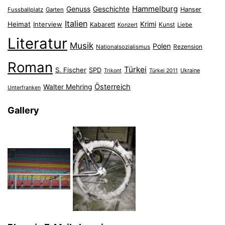
Hammelburg
Genuss
Geschichte
Hanser
Fussballplatz
Garten
Italien
Heimat
Interview
Krimi
Kabarett
Konzert
Kunst
Liebe
Literatur
Musik
Polen
Nationalsozialismus
Rezension
Roman
Türkei
S. Fischer
SPD
Ukraine
Trikont
Türkei 2011
Österreich
Walter Mehring
Unterfranken
Gallery