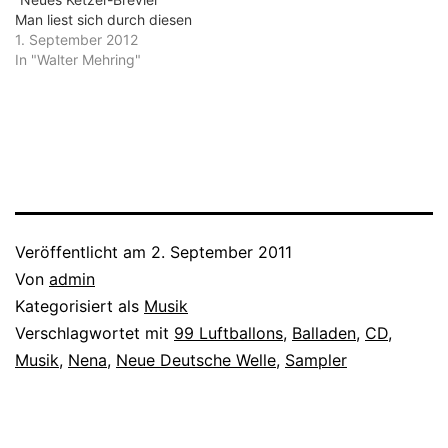
Man liest sich durch diesen
und unterm amüsanten
satirischen Balladen- und
1. September 2012
Pfeilregen des…
Chanson-Band ohne
In "Walter Mehring"
aufzuhören, so frech und
couragiert, so brillant in der
Form wird hier gestritten,
gefrotzelt, gespottet,
verhöhnt und
aufgetrumpft. Aber auch
sehr zarte Verse stehen
darin, die in jeder lyrischen
Andachtsstunde
Veröffentlicht am
2. September 2011
ankommen…
Von
admin
Kategorisiert als
Musik
Verschlagwortet mit
99 Luftballons
,
Balladen
,
CD
,
Musik
,
Nena
,
Neue Deutsche Welle
,
Sampler