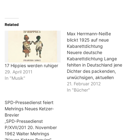
Related
Max Herrmann-Neiße
blickt 1925 auf neue
Kabarettdichtung
Neuere deutsche
Kabarettdichtung Lange
fehlten in Deutschland jene
17 Hippies werden ruhiger
Dichter des packenden,
29. April 2011
urwüchsigen, aktuellen
In "Musik"
Schlagers, die in
21. Februar 2012
Frankreich die Entwicklung
In "Bücher"
des Kabaretts zu einem
SPD-Pressedienst feiert
eignen vollwertigen
Mehrings Neues Ketzer-
Kunstzweige früh
Brevier
gefördert hatten, gab es
,SPD-Pressedienst
gar keine Schriftsteller, die
P/XVII/201 20. November
spezifisch dahin begabt
1962 Walter Mehrings
waren, ein Ereignis sofort
“Neues Ketzer-Brevier”
rücksichtslos zu entblößen