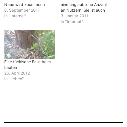
Neue wird kaum noch
eine unglaubliche Anzahl
präsentiert. Wie auch? Im
8. September 2011
an Nutzern. Sie ist auch
Prinzip ist alles erfunden,
In "Internet"
unglaubliche 50 Milliarden
3. Januar 2011
was das Leben
Dollar wert. Und das völlig
In "Internet"
unterhaltsamer macht. Es
zu recht. Mit einer zweiten
geht nur noch um
New-Economy-Blase hat
Verbesserungen oder neue
diese Bewertung nichts zu
Verknüpfungen. Doch
tun. Sagenhafte 500
selbst diese eher
Millionen Menschen aus
evolutionären Schritte
aller Welt haben sich auf
faszinieren die Massen. Sie
Marc Zuckerbergs
Eine tückische Falle beim
strömten in…
Freundeseite…
Laufen
26. April 2012
In "Leben"