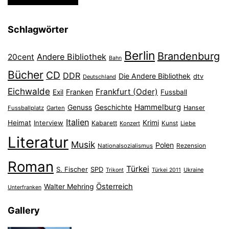
Schlagwörter
Berlin
Brandenburg
Andere Bibliothek
20cent
Bahn
Bücher
CD
DDR
Die Andere Bibliothek
dtv
Deutschland
Eichwalde
Frankfurt (Oder)
Franken
Exil
Fussball
Hammelburg
Genuss
Geschichte
Hanser
Fussballplatz
Garten
Italien
Heimat
Interview
Krimi
Kabarett
Konzert
Kunst
Liebe
Literatur
Musik
Polen
Nationalsozialismus
Rezension
Roman
Türkei
S. Fischer
SPD
Ukraine
Trikont
Türkei 2011
Österreich
Walter Mehring
Unterfranken
Gallery