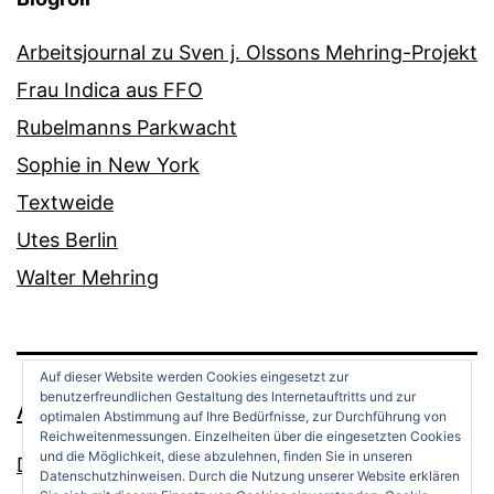
Arbeitsjournal zu Sven j. Olssons Mehring-Projekt
Frau Indica aus FFO
Rubelmanns Parkwacht
Sophie in New York
Textweide
Utes Berlin
Walter Mehring
Auf dieser Website werden Cookies eingesetzt zur
benutzerfreundlichen Gestaltung des Internetauftritts und zur
ANDREAS OPPERMANN
optimalen Abstimmung auf Ihre Bedürfnisse, zur Durchführung von
Reichweitenmessungen. Einzelheiten über die eingesetzten Cookies
und die Möglichkeit, diese abzulehnen, finden Sie in unseren
Datenschutz
Datenschutzhinweisen. Durch die Nutzung unserer Website erklären