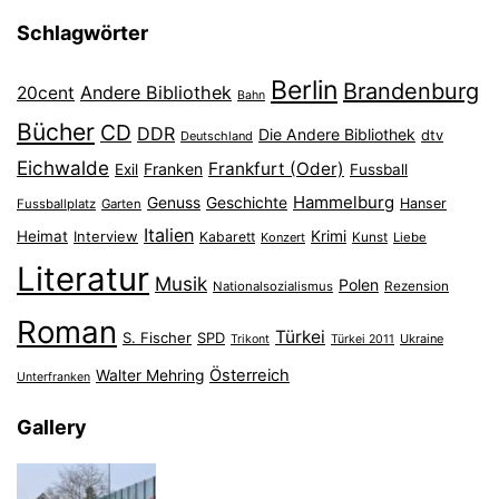
Schlagwörter
Berlin
Brandenburg
Andere Bibliothek
20cent
Bahn
Bücher
CD
DDR
Die Andere Bibliothek
dtv
Deutschland
Eichwalde
Frankfurt (Oder)
Franken
Exil
Fussball
Hammelburg
Genuss
Geschichte
Hanser
Fussballplatz
Garten
Italien
Heimat
Interview
Krimi
Kabarett
Konzert
Kunst
Liebe
Literatur
Musik
Polen
Nationalsozialismus
Rezension
Roman
Türkei
S. Fischer
SPD
Ukraine
Trikont
Türkei 2011
Österreich
Walter Mehring
Unterfranken
Gallery