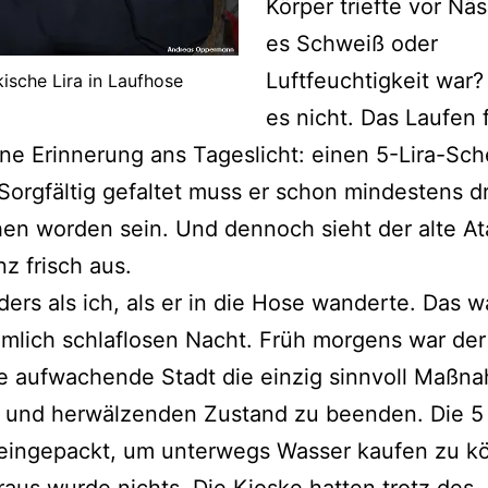
Körper triefte vor Nä
es Schweiß oder
Luftfeuchtigkeit war?
kische Lira in Laufhose
es nicht. Das Laufen 
ine Erinnerung ans Tageslicht: einen 5-Lira-Sch
Sorgfältig gefaltet muss er schon mindestens d
n worden sein. Und dennoch sieht der alte At
z frisch aus.
ers als ich, als er in die Hose wanderte. Das w
emlich schlaflosen Nacht. Früh morgens war der
e aufwachende Stadt die einzig sinnvoll Maßn
 und herwälzenden Zustand zu beenden. Die 5 
eingepackt, um unterwegs Wasser kaufen zu k
aus wurde nichts. Die Kioske hatten trotz des