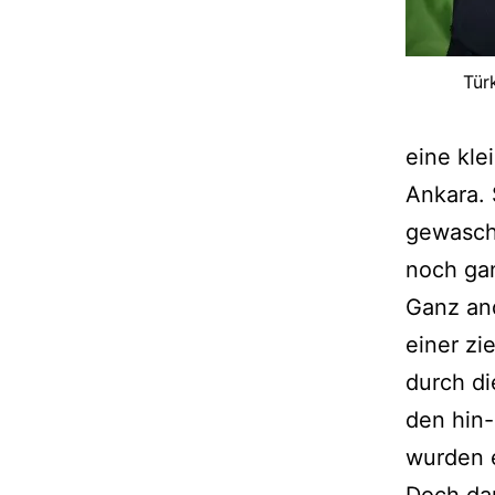
Tür
eine kle
Ankara. 
gewasche
noch gan
Ganz and
einer zi
durch di
den hin-
wurden 
Doch dar