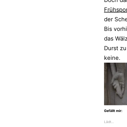
Frühspo
der Sche
Bis vorh
das Wälz
Durst zu
keine.
Gefällt mir:
Lädt…