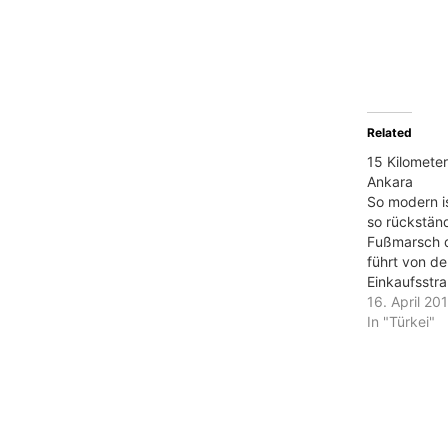
Related
15 Kilomete
Ankara
So modern i
so rückständ
Fußmarsch d
führt von d
Einkaufsstr
weltoffenen 
16. April 20
bis hinauf au
In "Türkei"
Da wo, der T
Rummel, der
ihn gemacht
ehesten erwa
Anatolien: N
Häuser. Eng