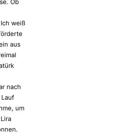
sse. Ob
 Ich weiß
förderte
ein aus
reimal
atürk
ar nach
 Lauf
ahme, um
Lira
önnen.