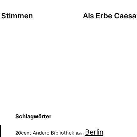
tion
ie Stimmen
Als Erbe Caesar
Schlagwörter
Berlin
Andere Bibliothek
20cent
Bahn