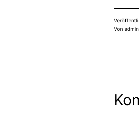
spielende…
Veröffentl
Von
admin
Kom