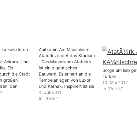
r zu Fuß durch
Anitkabir: Am Mausoleum
Atatürks endet das Studium
st Ankara. Und
Das Mausoleum Atatürks
ig. Ein
ist ein gigantisches
Sorge um lieb g
urch die Stadt
Bauwerk. Es erinert an die
Türken
en großen
Tempelanlagen von Luxor
10. Mai 2017
aßen, den
und Karnak. Inspiriert ist sie
In "Politik"
Kneipenvierteln
11
Anlage von der Antike,
4. Juli 2011
f die Zitadelle.
deren Geist sie mit
In "Bilder"
ourist den
pharaonischen Zitaten zu
 allerorten um
vereinnahmen sucht. Wie
 wird, am
ernst den Türken die Ehrung
rtet, findet er
Atatürks ist, konnten wir
iedrige, kleine
erleben, als die Absolventen
e Gassen und
einer Universität Ankaras…