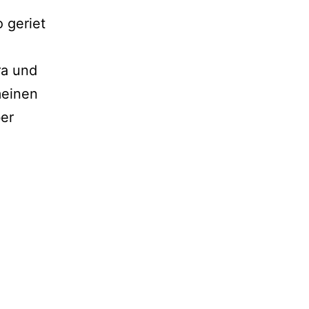
 geriet
ra und
meinen
ber