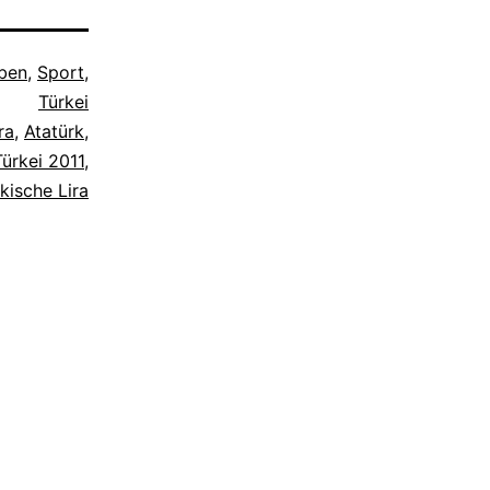
ben
,
Sport
,
Türkei
ra
,
Atatürk
,
Türkei 2011
,
kische Lira