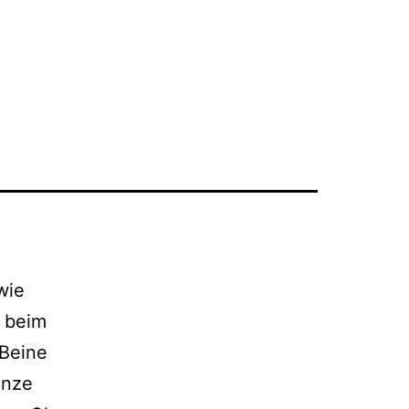
wie
 beim
 Beine
anze