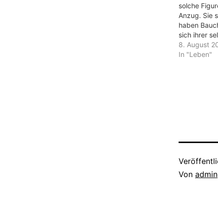
solche Figur
Anzug. Sie s
haben Bauch
sich ihrer se
Aber wenn m
8. August 2
echt begeg
In "Leben"
ihnen nicht
kann, wenn 
zuhören muss
selbst von 
Ohr…
Veröffentl
Von
admin