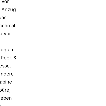
 vor
n Anzug
das
anchmal
d vor
zug am
. Peek &
esse.
endere
kabine
püre,
 neben
k