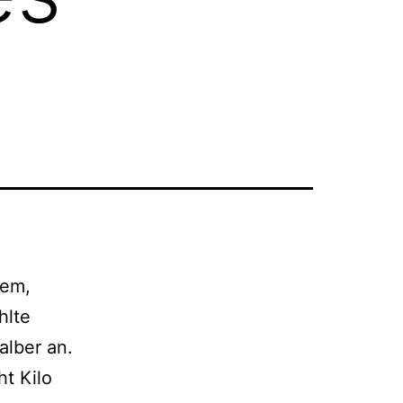
dem,
hlte
alber an.
ht Kilo