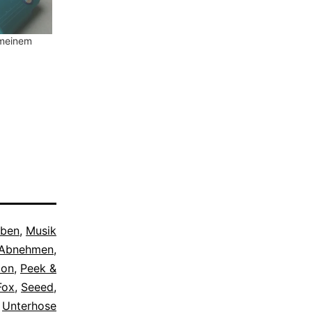
 meinem
eben
,
Musik
Abnehmen
,
ion
,
Peek &
Fox
,
Seeed
,
Unterhose