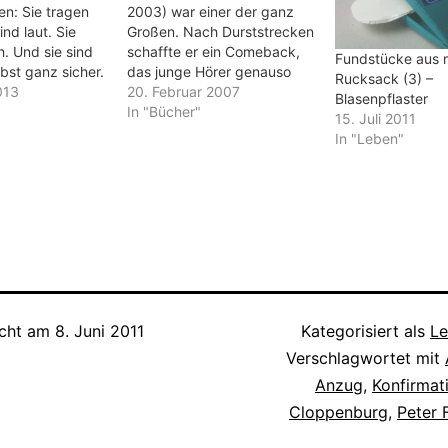
en: Sie tragen
2003) war einer der ganz
ind laut. Sie
Großen. Nach Durststrecken
. Und sie sind
schaffte er ein Comeback,
Fundstücke aus
lbst ganz sicher.
das junge Hörer genauso
Rucksack (3) –
an ihnen in
013
faszinierte wie alte Country-
20. Februar 2007
Blasenpflaster
net, wenn man
Fans. Der Comic-Zeichner
In "Bücher"
15. Juli 2011
 ausweichen
Reinhard Kleist setzt Cash
In "Leben"
man ihnen
mit einer Biografie ein
, weil sie
Denkmal. Auf 200 Seiten
den Stöpseln im
macht sich der Zeichner auf
die Erkundung eines
Mythos. Eigentlich müsste
so…
icht am
8. Juni 2011
Kategorisiert als
L
Verschlagwortet mit
Anzug
,
Konfirmat
Cloppenburg
,
Peter 