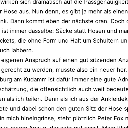
wirken sich dramatisch auf die Passgenauigkeit
r Hose aus. Nun denn, es gibt ja mehr als eine
ank. Dann kommt eben der nächste dran. Doch 
 ist immer dasselbe: Säcke statt Hosen und m
ckets, die ohne Form und Halt um Schultern un
uch labbern.
eigenen Anspruch auf einen gut sitzenden An
gerecht zu werden, musste also ein neuer her
burg am Kudamm ist dafür immer eine gute Adr
schätzung, die offensichtlich auch weit bedeut
 als ich teilen. Denn als ich aus der Ankleide
ete und dabei schon den guten Sitz der Hose s
in mich hineingrinse, steht plötzlich Peter Fox
h in einem Anzug, der sehr gut passt. Mein Blic