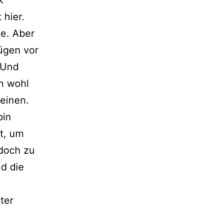
 hier.
e. Aber
zügen vor
 Und
ch wohl
heinen.
bin
t, um
 doch zu
d die
ter