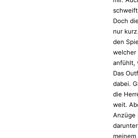
schweift
Doch di
nur kurz
den Spie
welcher 
anfühlt,
Das Outf
dabei. G
die Herr
weit. A
Anzüge s
darunter
meinem O