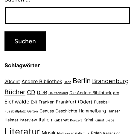
Schlagwörter
Berlin
Brandenburg
Andere Bibliothek
20cent
Bahn
Bücher
CD
DDR
Die Andere Bibliothek
dtv
Deutschland
Eichwalde
Frankfurt (Oder)
Franken
Exil
Fussball
Hammelburg
Genuss
Geschichte
Hanser
Fussballplatz
Garten
Italien
Heimat
Interview
Krimi
Kabarett
Konzert
Kunst
Liebe
Literatur
Musik
Polen
Nationalsozialismus
Rezension