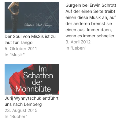
Gurgeln bei Erwin Schrott
Auf der einen Seite treibt
einen diese Musik an, auf
der anderen bremst sie
einen aus. Immer dann,
wenn es immer schneller
Der Soul von MisSis ist zu
vorwärts geht, krätscht
3. April 2012
laut für Tango
eine einsame Violine mit
In "Leben"
5. Oktober 2011
ihrer Melancholie in den
In "Musik"
Schwung. Und dann wird
man auf sich selbst
zurückgeworfen.
Erstaunlich, wie der Tango
auch mit dem Opern-
Bassbariton…
Jurij Wynnytschuk entführt
uns nach Lemberg
23. August 2015
In "Bücher"