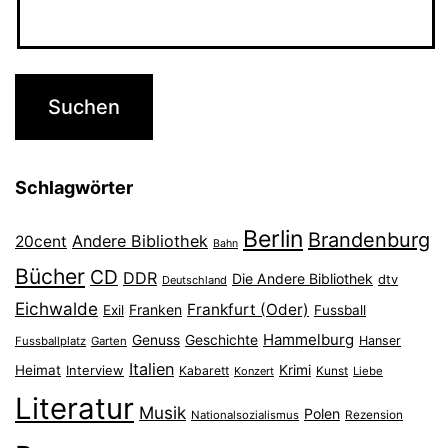
Schlagwörter
Berlin
Brandenburg
Andere Bibliothek
20cent
Bahn
Bücher
CD
DDR
Die Andere Bibliothek
dtv
Deutschland
Eichwalde
Frankfurt (Oder)
Franken
Exil
Fussball
Hammelburg
Genuss
Geschichte
Hanser
Fussballplatz
Garten
Italien
Heimat
Interview
Krimi
Kabarett
Konzert
Kunst
Liebe
Literatur
Musik
Polen
Nationalsozialismus
Rezension