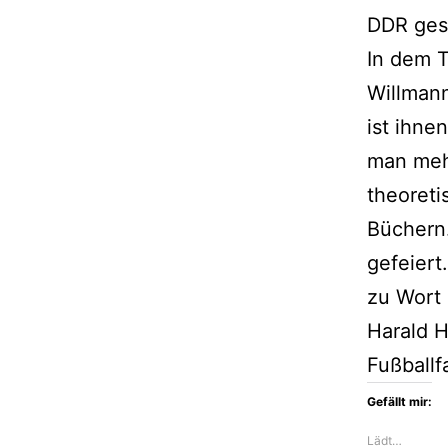
DDR gesc
In dem T
Willmann
ist ihne
man mehr
theoreti
Büchern.
gefeiert
zu Wort 
Harald H
Fußballf
Gefällt mir:
Lädt…