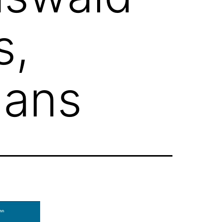
s,
gans