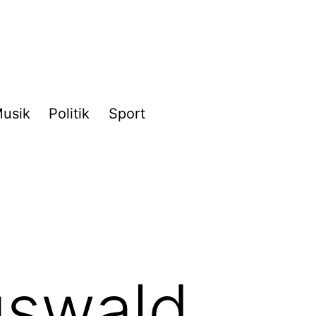
usik
Politik
Sport
uswald