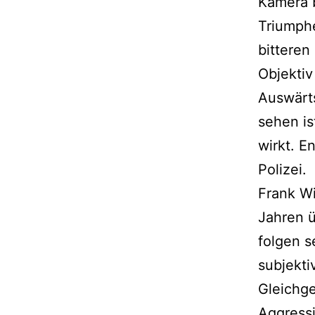
Kamera b
Triumph
bittere
Objektiv
Auswärts
sehen i
wirkt. E
Polizei.
Frank Wi
Jahren ü
folgen s
subjekti
Gleichge
Aggress