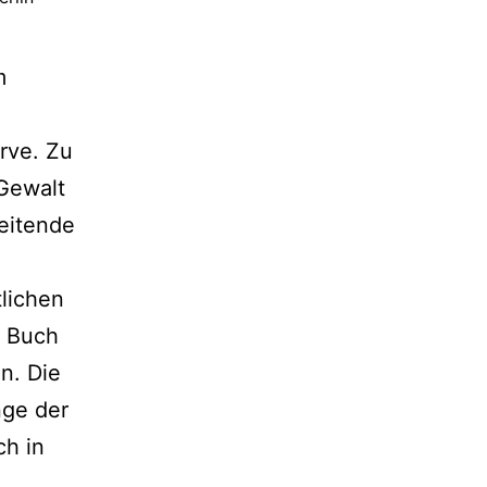
m
rve. Zu
Gewalt
leitende
tlichen
n Buch
n. Die
nge der
ch in