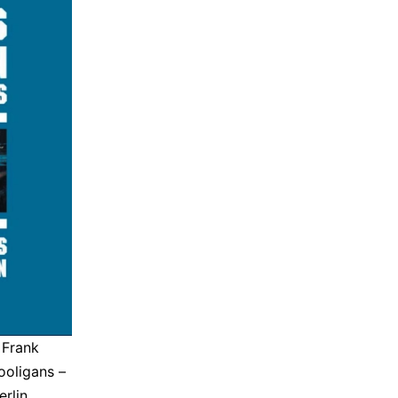
 Frank
ooligans –
erlin