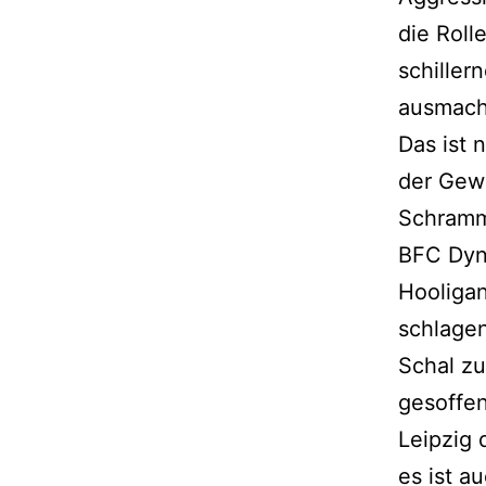
die Roll
schiller
ausmach
Das ist 
der Gewa
Schramm 
BFC Dyn
Hooligan
schlage
Schal zu
gesoffe
Leipzig 
es ist a