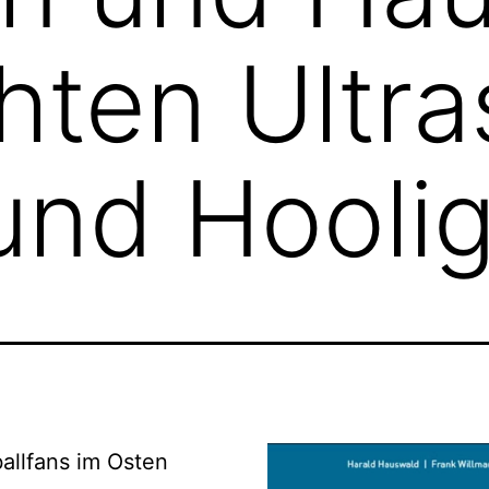
ten Ultra
und Hooli
allfans im Osten