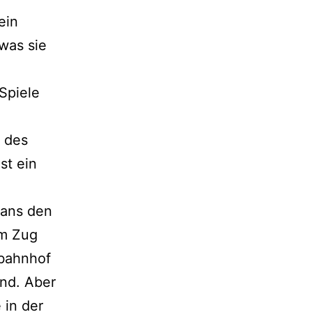
ein
 was sie
„Spiele
s des
st ein
Fans den
im Zug
ebahnhof
end. Aber
 in der