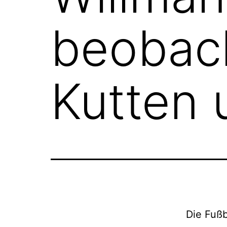
beobach
Kutten 
Die Fußb