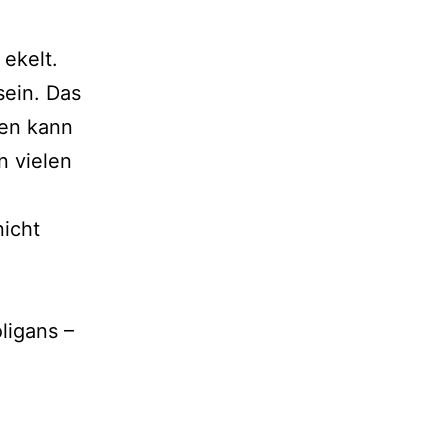
 ekelt.
sein. Das
ten kann
n vielen
nicht
ligans –