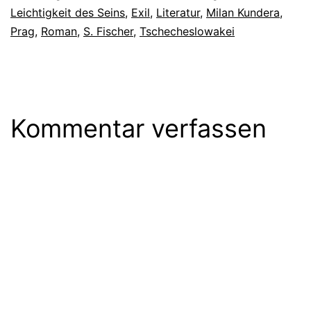
Leichtigkeit des Seins
,
Exil
,
Literatur
,
Milan Kundera
,
Prag
,
Roman
,
S. Fischer
,
Tschecheslowakei
Kommentar verfassen