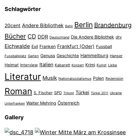
Schlagwörter
Berlin
Brandenburg
Andere Bibliothek
20cent
Bahn
Bücher
CD
DDR
Die Andere Bibliothek
dtv
Deutschland
Eichwalde
Frankfurt (Oder)
Franken
Exil
Fussball
Hammelburg
Genuss
Geschichte
Hanser
Fussballplatz
Garten
Italien
Heimat
Interview
Krimi
Kabarett
Konzert
Kunst
Liebe
Literatur
Musik
Polen
Nationalsozialismus
Rezension
Roman
Türkei
S. Fischer
SPD
Ukraine
Trikont
Türkei 2011
Österreich
Walter Mehring
Unterfranken
Gallery