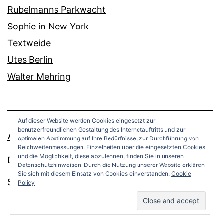
Rubelmanns Parkwacht
Sophie in New York
Textweide
Utes Berlin
Walter Mehring
Auf dieser Website werden Cookies eingesetzt zur
benutzerfreundlichen Gestaltung des Internetauftritts und zur
ANDREAS OPPERMANN
optimalen Abstimmung auf Ihre Bedürfnisse, zur Durchführung von
Reichweitenmessungen. Einzelheiten über die eingesetzten Cookies
und die Möglichkeit, diese abzulehnen, finden Sie in unseren
Datenschutz
Datenschutzhinweisen. Durch die Nutzung unserer Website erklären
Sie sich mit diesem Einsatz von Cookies einverstanden.
Cookie
Stolz präsentiert von
WordPress
.
Policy