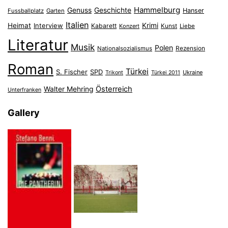
Hammelburg
Genuss
Geschichte
Hanser
Fussballplatz
Garten
Italien
Heimat
Interview
Krimi
Kabarett
Konzert
Kunst
Liebe
Literatur
Musik
Polen
Nationalsozialismus
Rezension
Roman
Türkei
S. Fischer
SPD
Ukraine
Trikont
Türkei 2011
Österreich
Walter Mehring
Unterfranken
Gallery