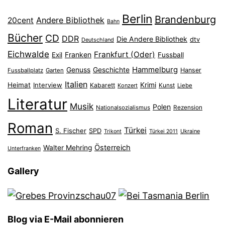
Berlin
Brandenburg
Andere Bibliothek
20cent
Bahn
Bücher
CD
DDR
Die Andere Bibliothek
dtv
Deutschland
Eichwalde
Frankfurt (Oder)
Franken
Exil
Fussball
Hammelburg
Genuss
Geschichte
Hanser
Fussballplatz
Garten
Italien
Heimat
Interview
Krimi
Kabarett
Konzert
Kunst
Liebe
Literatur
Musik
Polen
Nationalsozialismus
Rezension
Roman
Türkei
S. Fischer
SPD
Ukraine
Trikont
Türkei 2011
Österreich
Walter Mehring
Unterfranken
Gallery
Blog via E-Mail abonnieren