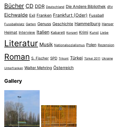
Bücher
CD
DDR
Die Andere Bibliothek
dtv
Deutschland
Eichwalde
Frankfurt (Oder)
Franken
Exil
Fussball
Hammelburg
Genuss
Geschichte
Hanser
Fussballplatz
Garten
Italien
Heimat
Interview
Krimi
Kabarett
Konzert
Kunst
Liebe
Literatur
Musik
Polen
Nationalsozialismus
Rezension
Roman
Türkei
S. Fischer
SPD
Ukraine
Trikont
Türkei 2011
Österreich
Walter Mehring
Unterfranken
Gallery