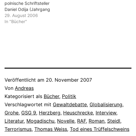
den…
polnische Schriftsteller
Daniel Odija (Jahrgang
1974) die Verhältnisse auf
29. August 2006
dem Land im heutigen
In "Bücher"
Polen so drastisch und
direkt, dass es einem fast
zu viel werden könnte.
Doch "Das Sägewerk" legt
man nicht aus der Hand.
Dazu schildert Odija…
Veröffentlicht am
20. November 2007
Von
Andreas
Kategorisiert als
Bücher
,
Politik
Verschlagwortet mit
Gewaltdebatte
,
Globalisierung
,
Grohe
,
GSG 9
,
Herzberg
,
Heuschrecke
,
Interview
,
Literatur
,
Mogadischu
,
Novelle
,
RAF
,
Roman
,
Steidl
,
Terrorismus
,
Thomas Weiss
,
Tod eines Trüffelschweins