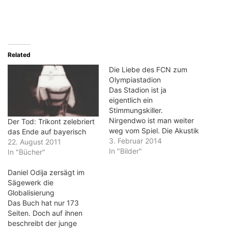
Related
Die Liebe des FCN zum
Olympiastadion
Das Stadion ist ja
eigentlich ein
Stimmungskiller.
Nirgendwo ist man weiter
Der Tod: Trikont zelebriert
weg vom Spiel. Die Akustik
das Ende auf bayerisch
ist miserabel - selbst die
3. Februar 2014
22. August 2011
lautesten Fangesänge
In "Bilder"
In "Bücher"
verflüchtigen sich im
weiten Rund des Berliner
Daniel Odija zersägt im
Olympiastadions. Und
Sägewerk die
dennoch ist es immer ein
Globalisierung
besonderes Fest, wenn der
Das Buch hat nur 173
Club in Berlin spielt. Das
Seiten. Doch auf ihnen
Pokalfinale 2007 gegen
beschreibt der junge