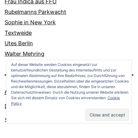
Frau Indica aus FFO
Rubelmanns Parkwacht
Sophie in New York
Textweide
Utes Berlin
Walter Mehring
Auf dieser Website werden Cookies eingesetzt zur
benutzerfreundlichen Gestaltung des Internetauftritts und zur
optimalen Abstimmung auf Ihre Bedürfnisse, zur Durchführung von
Reichweitenmessungen. Einzelheiten über die eingesetzten Cookies
und die Möglichkeit, diese abzulehnen, finden Sie in unseren
ANDREAS OPPERMANN
Datenschutzhinweisen. Durch die Nutzung unserer Website erklären
Sie sich mit diesem Einsatz von Cookies einverstanden.
Cookie
Policy
Datenschutz
Stolz präsentiert von
WordPress
.