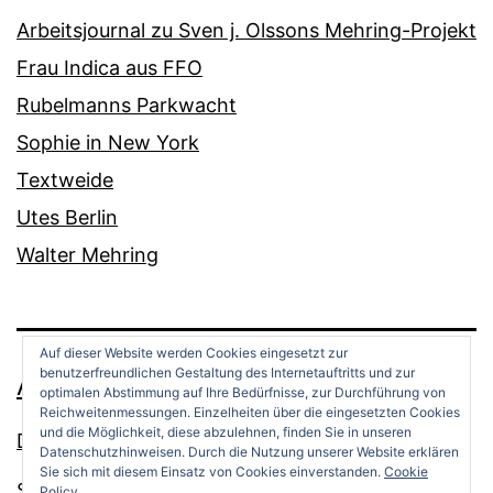
Arbeitsjournal zu Sven j. Olssons Mehring-Projekt
Frau Indica aus FFO
Rubelmanns Parkwacht
Sophie in New York
Textweide
Utes Berlin
Walter Mehring
Auf dieser Website werden Cookies eingesetzt zur
benutzerfreundlichen Gestaltung des Internetauftritts und zur
ANDREAS OPPERMANN
optimalen Abstimmung auf Ihre Bedürfnisse, zur Durchführung von
Reichweitenmessungen. Einzelheiten über die eingesetzten Cookies
und die Möglichkeit, diese abzulehnen, finden Sie in unseren
Datenschutz
Datenschutzhinweisen. Durch die Nutzung unserer Website erklären
Sie sich mit diesem Einsatz von Cookies einverstanden.
Cookie
Stolz präsentiert von
WordPress
.
Policy