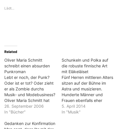
Lädt…
Related
Oliver Maria Schmitt
Schunkeln und Polka auf
schreibt einen absurden
die robuste finnische Art
Punkroman
mit Eläkeläiset
Lebt er noch, der Punk?
Fünf Herren mittleren Alters
Oder ist er tot? Oder zieht
sitzen auf der Bühne im
er als Zombie durchs
Astra und musizieren.
Musik- und Modebusiness?
Hunderte Männer und
Oliver Maria Schmitt hat
Frauen ebenfalls eher
einen Roman darüber
26. September 2006
mittleren Alters schwingen
5. April 2014
geschrieben, der
In "Bücher"
im Takt die Arme und
In "Musik"
Antworten gibt. Schmitt ist
tanzen. Sänger, die nicht
Jahrgang 1966. Die 40
Gedanken zur Konfirmation
singen können. Musiker die