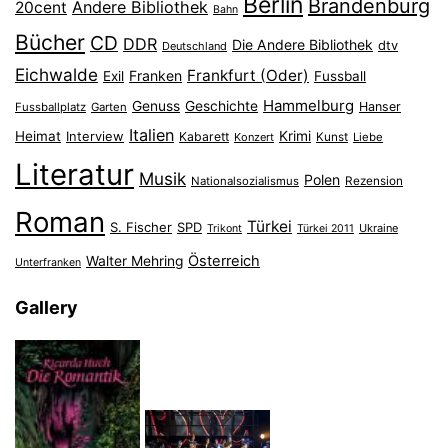
Berlin
Brandenburg
Andere Bibliothek
20cent
Bahn
Bücher
CD
DDR
Die Andere Bibliothek
dtv
Deutschland
Eichwalde
Frankfurt (Oder)
Franken
Exil
Fussball
Hammelburg
Genuss
Geschichte
Hanser
Fussballplatz
Garten
Italien
Heimat
Interview
Krimi
Kabarett
Konzert
Kunst
Liebe
Literatur
Musik
Polen
Nationalsozialismus
Rezension
Roman
Türkei
S. Fischer
SPD
Ukraine
Trikont
Türkei 2011
Österreich
Walter Mehring
Unterfranken
Gallery