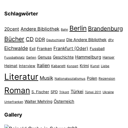
Schlagwörter
Berlin
Brandenburg
Andere Bibliothek
20cent
Bahn
Bücher
CD
DDR
Die Andere Bibliothek
dtv
Deutschland
Eichwalde
Frankfurt (Oder)
Franken
Exil
Fussball
Hammelburg
Genuss
Geschichte
Hanser
Fussballplatz
Garten
Italien
Heimat
Interview
Krimi
Kabarett
Konzert
Kunst
Liebe
Literatur
Musik
Polen
Nationalsozialismus
Rezension
Roman
Türkei
S. Fischer
SPD
Ukraine
Trikont
Türkei 2011
Österreich
Walter Mehring
Unterfranken
Gallery