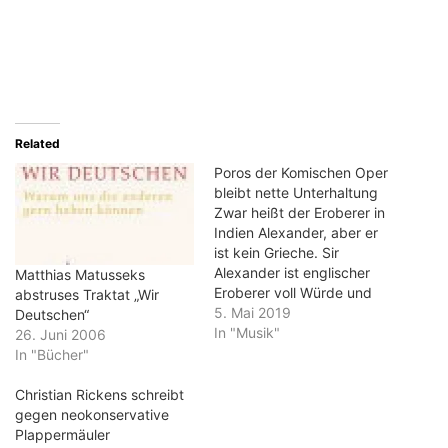
Related
Poros der Komischen Oper
bleibt nette Unterhaltung
Zwar heißt der Eroberer in
Indien Alexander, aber er
ist kein Grieche. Sir
Alexander ist englischer
Matthias Matusseks
Eroberer voll Würde und
abstruses Traktat „Wir
Verstand. Ganz anders als
5. Mai 2019
Deutschen“
Poros, der indische König,
In "Musik"
26. Juni 2006
auf dessen Reich es
In "Bücher"
Alexander abgesehen hat.
Denn der ist voller
Christian Rickens schreibt
Emotionen, voller Liebe
gegen neokonservative
und Eifersucht. Und
Plappermäuler