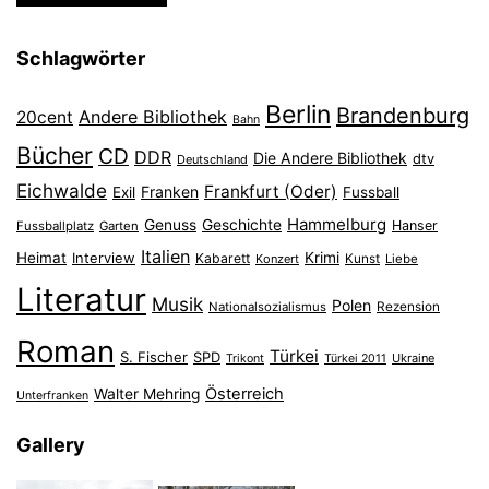
Schlagwörter
Berlin
Brandenburg
Andere Bibliothek
20cent
Bahn
Bücher
CD
DDR
Die Andere Bibliothek
dtv
Deutschland
Eichwalde
Frankfurt (Oder)
Franken
Exil
Fussball
Hammelburg
Genuss
Geschichte
Hanser
Fussballplatz
Garten
Italien
Heimat
Interview
Krimi
Kabarett
Konzert
Kunst
Liebe
Literatur
Musik
Polen
Nationalsozialismus
Rezension
Roman
Türkei
S. Fischer
SPD
Ukraine
Trikont
Türkei 2011
Österreich
Walter Mehring
Unterfranken
Gallery