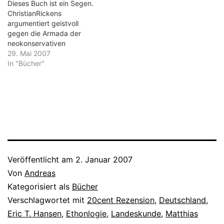
natürlich geht es ihm um…
Dieses Buch ist ein Segen.
ChristianRickens
argumentiert geistvoll
gegen die Armada der
neokonservativen
Plappermäuler dieser
29. Mai 2007
Republik an. Ob Eva
In "Bücher"
Herrmann (48, Das Eva-
Prinzip), Matthias
Matussek (56, Wir
Deutschen) oder Björn
Lomborg (42, Apocalypse
No), sie alle werden
inhaltlich sachlich, aber im
Ton auch etwas böse
widerlegt. Rickens schafft
Veröffentlicht am
2. Januar 2007
es, der…
Von
Andreas
Kategorisiert als
Bücher
Verschlagwortet mit
20cent Rezension
,
Deutschland
,
Eric T. Hansen
,
Ethonlogie
,
Landeskunde
,
Matthias