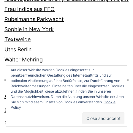
Frau Indica aus FFO
Rubelmanns Parkwacht
Sophie in New York
Textweide
Utes Berlin
Walter Mehring
Auf dieser Website werden Cookies eingesetzt zur
benutzerfreundlichen Gestaltung des Internetauftritts und zur
optimalen Abstimmung auf Ihre Bedürfnisse, zur Durchführung von
Reichweitenmessungen. Einzelheiten über die eingesetzten Cookies
und die Möglichkeit, diese abzulehnen, finden Sie in unseren
ANDREAS OPPERMANN
Datenschutzhinweisen. Durch die Nutzung unserer Website erklären
Sie sich mit diesem Einsatz von Cookies einverstanden.
Cookie
Policy
Datenschutz
Stolz präsentiert von
WordPress
.