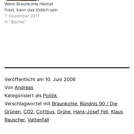
plausibel oder einfach…
Wenn Braunkohle Heimat
frisst, kann das tödlich sein
7. Dezember 2011
In "Bücher"
Veröffentlicht am
10. Juni 2006
Von
Andreas
Kategorisiert als
Politik
Verschlagwortet mit
Braunkohle
,
Bündnis 90 / Die
Grünen
,
CO2
,
Cottbus
,
Grüne
,
Hans-Josef Fell
,
Klaus
Rauscher
,
Vattenfall