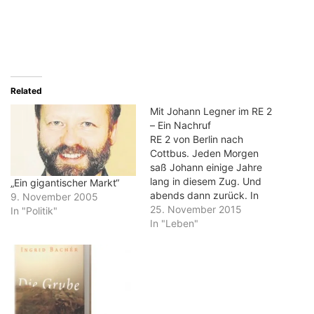
Related
Mit Johann Legner im RE 2
– Ein Nachruf
RE 2 von Berlin nach
Cottbus. Jeden Morgen
saß Johann einige Jahre
lang in diesem Zug. Und
„Ein gigantischer Markt“
abends dann zurück. In
9. November 2005
Königs Wusterhausen bin
25. November 2015
In "Politik"
ich dazu-, bzw.
In "Leben"
ausgestiegen. Frühs hatte
Johann schon die
wichtigsten Zeitungen
gelesen. Was es an Neuem
gab, welche Analysen der
Innen- und Außenpolitik