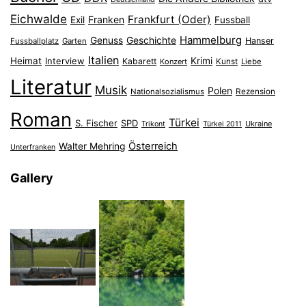
Eichwalde
Frankfurt (Oder)
Franken
Exil
Fussball
Hammelburg
Genuss
Geschichte
Hanser
Fussballplatz
Garten
Italien
Heimat
Interview
Krimi
Kabarett
Konzert
Kunst
Liebe
Literatur
Musik
Polen
Nationalsozialismus
Rezension
Roman
Türkei
S. Fischer
SPD
Ukraine
Trikont
Türkei 2011
Österreich
Walter Mehring
Unterfranken
Gallery