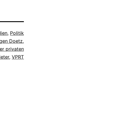
 dass er
essere
r
ien
,
Politik
gen Doetz
,
er privaten
eter
,
VPRT