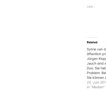
Lädt…
Related
Sylvie van 
öffentlich pr
Jürgen Klop
Jauch sind 
Duo. Sie hab
Problem: Be
Sie können 
über Fussbal
24. Juni 20
Halbzeitpau
In "Medien"
dem Spiel pa
das genug?
müssen sich
Verantwortli