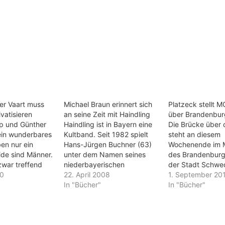
der Vaart muss
Michael Braun erinnert sich
Platzeck stellt 
ivatisieren
an seine Zeit mit Haindling
über Brandenbur
p und Günther
Haindling ist in Bayern eine
Die Brücke über 
ein wunderbares
Kultband. Seit 1982 spielt
steht an diesem
en nur ein
Hans-Jürgen Buchner (63)
Wochenende im M
ide sind Männer.
unter dem Namen seines
des Brandenburg
zwar treffend
niederbayerischen
der Stadt Schwe
l in der
10
Heimatortes eine Mischung
22. April 2008
(Uckermark). Au
1. September 20
se und nach
aus Jazz, Rock, Folklore und
In "Bücher"
zweitägigen Lan
In "Bücher"
rlieren, aber ist
vor allem Dialekt. Michael
wird auch das 20
 Das zumindest
Braun gehörte zu den ersten
von Brandenburg 
 die RTL-
Mitgliedern der Band. In
Ministerpräsident
chen gefragt
seinem Buch "Meine wilde
Platzeck (SPD) b