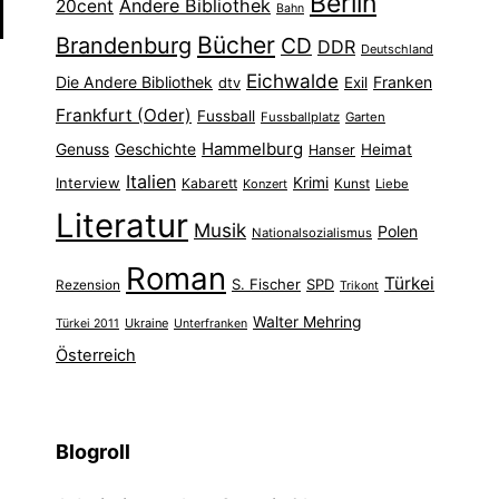
Berlin
Andere Bibliothek
20cent
Bahn
Bücher
Brandenburg
CD
DDR
Deutschland
Eichwalde
Die Andere Bibliothek
Franken
dtv
Exil
Frankfurt (Oder)
Fussball
Fussballplatz
Garten
Hammelburg
Genuss
Geschichte
Heimat
Hanser
Italien
Interview
Krimi
Kabarett
Konzert
Kunst
Liebe
Literatur
Musik
Polen
Nationalsozialismus
Roman
Türkei
S. Fischer
SPD
Rezension
Trikont
Walter Mehring
Ukraine
Türkei 2011
Unterfranken
Österreich
Blogroll