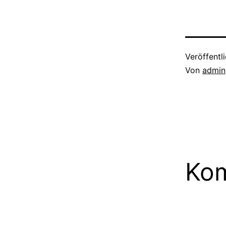
haben. Im F
fürs Auge z
Veröffentl
Von
admin
Kom