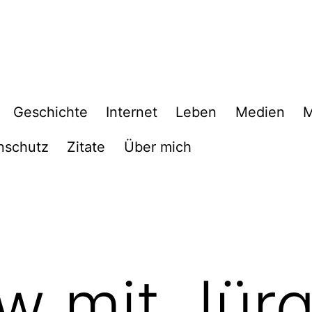
Geschichte
Internet
Leben
Medien
M
nschutz
Zitate
Über mich
ew mit Jür