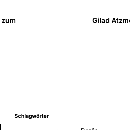
tion
t zum
Gilad Atzmo
Schlagwörter