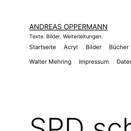
Zum
Inhalt
springen
ANDREAS OPPERMANN
Texte. Bilder. Weiterleitungen.
Startseite
Acryl
Bilder
Bücher
Walter Mehring
Impressum
Date
SPD sch