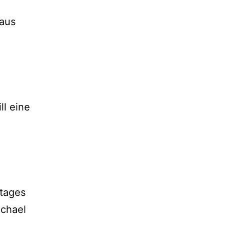
 aus
ll eine
stages
chael