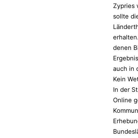
Zypries
sollte d
Länderth
erhalten
denen Bi
Ergebnis
auch in 
Kein We
In der S
Online g
Kommune
Erhebun
Bundeslä