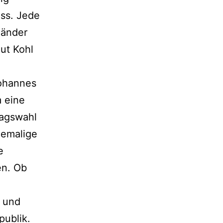
ss. Jede
länder
ut Kohl
Johannes
m eine
tagswahl
hemalige
e
en. Ob
s und
publik.