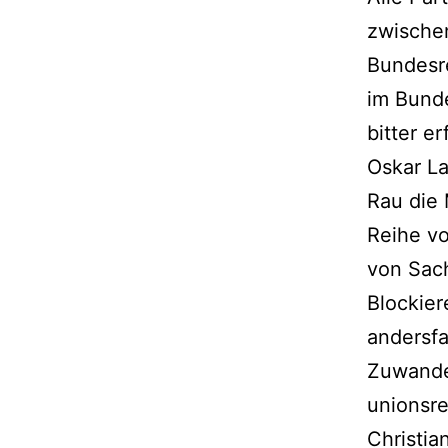
zwische
Bundesr
im Bunde
bitter e
Oskar La
Rau die 
Reihe vo
von Sach
Blockier
andersfa
Zuwande
unionsr
Christia