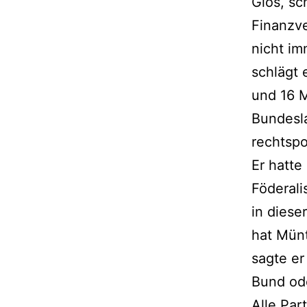
Glos, sc
Finanzve
nicht im
schlägt 
und 16 M
Bundesla
rechtspo
Er hatte
Föderali
in diese
hat Münt
sagte er
Bund od
Alle Par