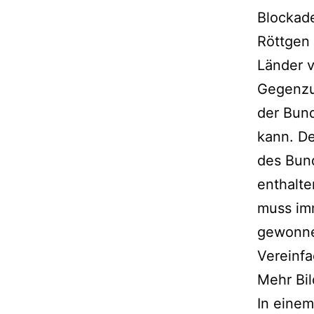
Blockad
Röttgen 
Länder v
Gegenzug
der Bun
kann. De
des Bund
enthalte
muss im
gewonnen
Vereinf
Mehr Bi
In einem