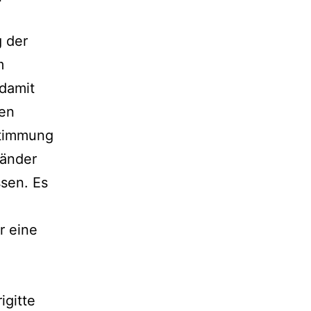
g der
m
 damit
zen
ustimmung
Länder
ssen. Es
r eine
igitte