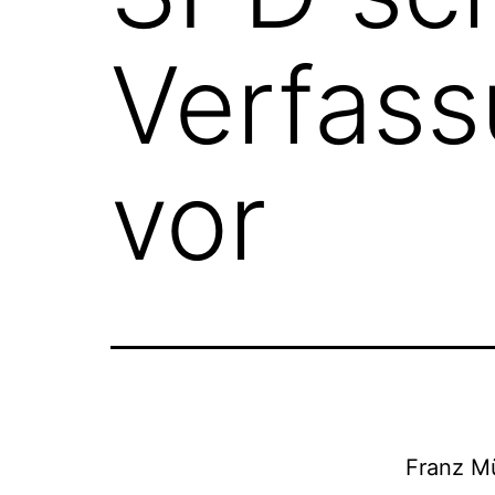
Verfas
vor
Franz Mü