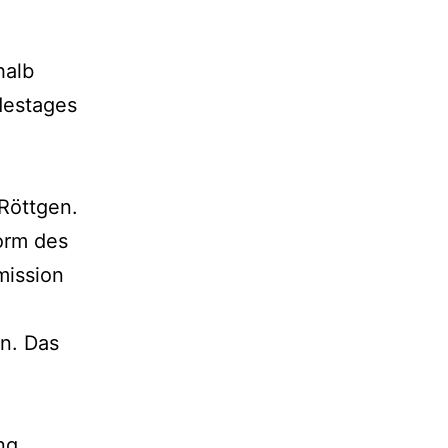
halb
destages
 Röttgen.
orm des
mission
n. Das
ng