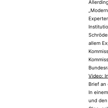
Allerdin
„Moderni
Experten
Institu
Schröde
allem Ex
Kommissi
Kommiss
Bundesr
Video: I
Brief an
In einem
und den