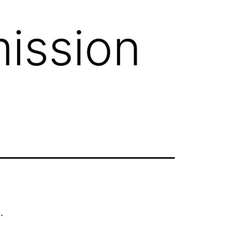
ission
.