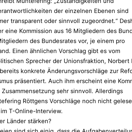
hreibt Müntefering: „Zuständigkeiten und
rantwortlichkeiten der einzelnen Ebenen sind
mer transparent oder sinnvoll zugeordnet.“ Des
er eine Kommission aus 16 Mitgliedern des Bun
itgliedern des Bundesrates vor, je einem pro
nd. Einen ähnlichen Vorschlag gibt es vom
litischen Sprecher der Unionsfraktion, Norbert
 bereits konkrete Änderungsvorschläge zur Ref
smus präsentiert. Auch ihm erscheint eine Kom
r Zusammensetzung sehr sinnvoll. Allerdings
efering Röttgens Vorschläge noch nicht gelese
 im T-Online-Interview.
er Länder stärken?
teien sind sich einig, dass die Aufgabenverteilu