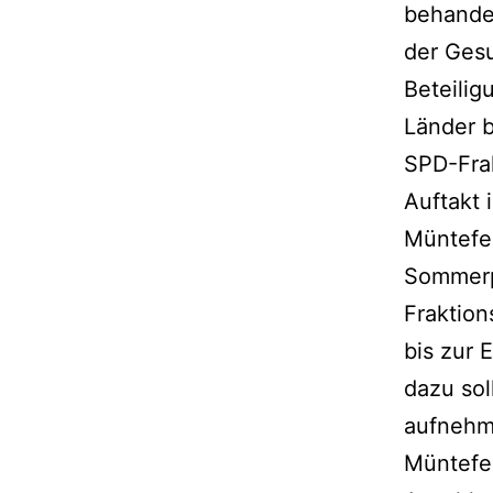
behandel
der Gesu
Beteilig
Länder b
SPD-Fra
Auftakt 
Müntefer
Sommerp
Fraktion
bis zur 
dazu sol
aufnehm
Müntefer