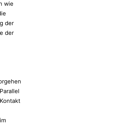
n wie
die
g der
te der
Vorgehen
Parallel
 Kontakt
 im