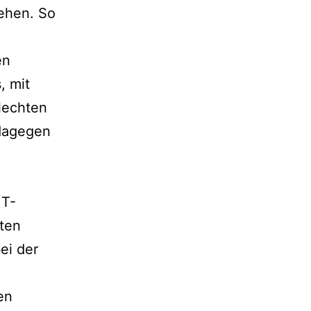
ehen. So
en
, mit
lechten
 dagegen
 T-
lten
ei der
en