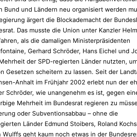
n Bund und Ländern neu organisiert werden mu
egierung ärgert die Blockademacht der Bundes
srat. Das musste die Union unter Kanzler Helm
rfahren, als die damaligen Ministerpräsidenten
fontaine, Gerhard Schröder, Hans Eichel und 
Mehrheit der SPD-regierten Länder nutzten, u
n Gesetzen scheitern zu lassen. Seit der Land
sen-Anhalt im Frühjahr 2002 erlebt nun der e
er Schröder, wie unangenehm es ist, gegen ein
rbige Mehrheit im Bundesrat regieren zu müss
rung oder Subventionsabbau – ohne die
egierten Länder Edmund Stoibers, Roland Koch
n Wulffs geht kaum noch etwas in der Bundesre