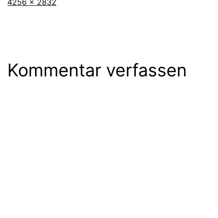
Originalgröße
4256 × 2832
Kommentar verfassen