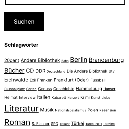
Schlagwörter
Berlin
Brandenburg
Andere Bibliothek
20cent
Bahn
Bücher
CD
DDR
Die Andere Bibliothek
dtv
Deutschland
Eichwalde
Frankfurt (Oder)
Franken
Exil
Fussball
Hammelburg
Genuss
Geschichte
Hanser
Fussballplatz
Garten
Italien
Heimat
Interview
Krimi
Kabarett
Konzert
Kunst
Liebe
Literatur
Musik
Polen
Nationalsozialismus
Rezension
Roman
Türkei
S. Fischer
SPD
Ukraine
Trikont
Türkei 2011