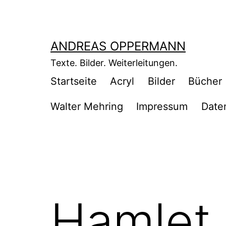
Zum
Inhalt
springen
ANDREAS OPPERMANN
Texte. Bilder. Weiterleitungen.
Startseite
Acryl
Bilder
Bücher
Walter Mehring
Impressum
Date
Hamlet 