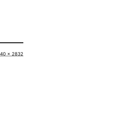
iginalgröße
40 × 2832