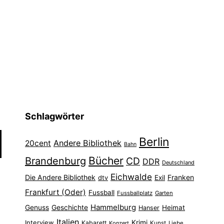
Schlagwörter
Berlin
Andere Bibliothek
20cent
Bahn
Bücher
Brandenburg
CD
DDR
Deutschland
Eichwalde
Die Andere Bibliothek
Franken
dtv
Exil
Frankfurt (Oder)
Fussball
Fussballplatz
Garten
Hammelburg
Genuss
Geschichte
Heimat
Hanser
Italien
Interview
Krimi
Kabarett
Konzert
Kunst
Liebe