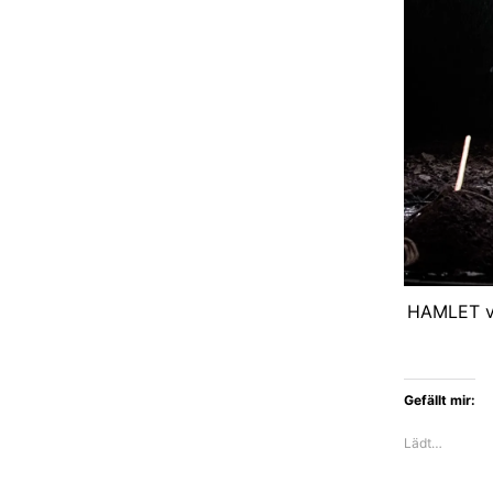
HAMLET vo
Gefällt mir:
Lädt…