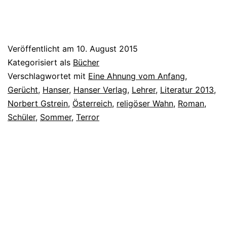
Veröffentlicht am
10. August 2015
Kategorisiert als
Bücher
Verschlagwortet mit
Eine Ahnung vom Anfang
,
Gerücht
,
Hanser
,
Hanser Verlag
,
Lehrer
,
Literatur 2013
,
Norbert Gstrein
,
Österreich
,
religöser Wahn
,
Roman
,
Schüler
,
Sommer
,
Terror