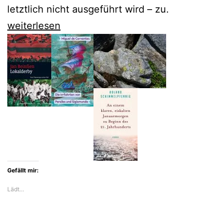
letztlich nicht ausgeführt wird – zu.
Norbert
weiterlesen
Gstrein
sucht
den
Anfang
des
Gerüchts
Gefällt mir:
Lädt…