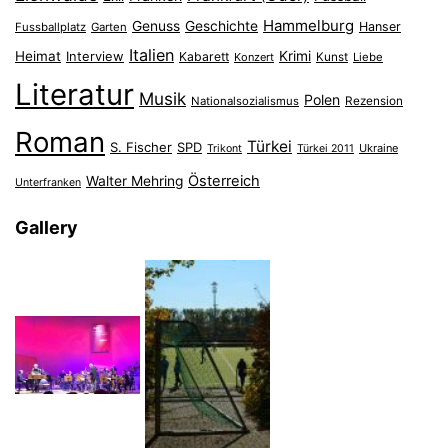
Hammelburg
Genuss
Geschichte
Hanser
Fussballplatz
Garten
Italien
Heimat
Interview
Krimi
Kabarett
Konzert
Kunst
Liebe
Literatur
Musik
Polen
Nationalsozialismus
Rezension
Roman
Türkei
S. Fischer
SPD
Ukraine
Trikont
Türkei 2011
Österreich
Walter Mehring
Unterfranken
Gallery