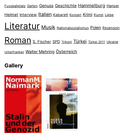
Hammelburg
Genuss
Geschichte
Hanser
Fussballplatz
Garten
Italien
Heimat
Interview
Krimi
Kabarett
Konzert
Kunst
Liebe
Literatur
Musik
Polen
Nationalsozialismus
Rezension
Roman
Türkei
S. Fischer
SPD
Ukraine
Trikont
Türkei 2011
Österreich
Walter Mehring
Unterfranken
Gallery